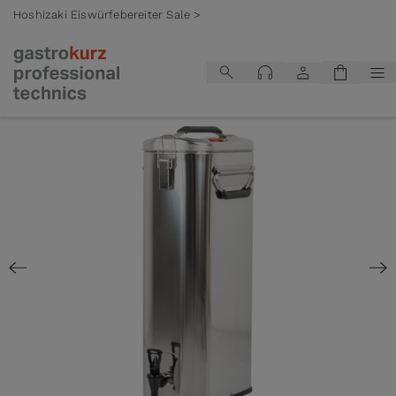
Hoshizaki Eiswürfebereiter Sale >
Zum Inhalt springen