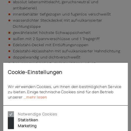
absolut lebensmittelecht, geruchsneutral und
antibakteriell
Innenbehälter tiefgezogen und fugenlos verschweißt
wasserdichter Steckdeckel mit aufvulkanisierter
Dichtungslippe
gewährleistet höchste Schwappsicherheit
außen mit 2 Spannverschlüsse und 1 Tragegriff
Edelstahl-Deckel mit Entlüftungsnoppen
Edelstahl-Ablasshahn mit aufvulkanisierter Hahndichtung
doppelwandig und dichtverschweißt
hervorragend isoliert, geringer Wärmeverlust
spülmaschinentauglich bis +90 °C (mit ausgebauter
Cookie-Einstellungen
Heizung)
Wir verwenden Cookies, um Ihnen den bestmöglichen Service
zu bieten. Einige technische Cookies sind für den Betrieb
unserer
...mehr lesen
Technische Daten
Notwendige Cookies
Statistiken
Downloads
Marketing