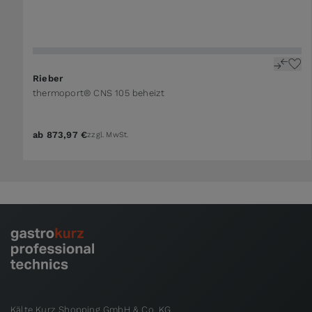
Rieber
thermoport® CNS 105 beheizt
ab
873,97 €
zzgl. MwSt.
Kälte Kurz Shopping GmbH & Co. KG