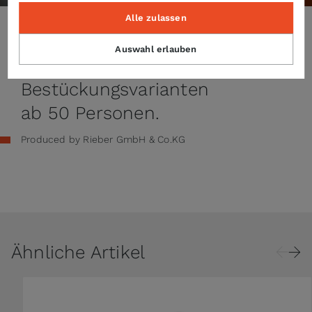
Alle zulassen
Rieber
Auswahl erlauben
thermoport®
Bestückungsvarianten
ab 50 Personen.
Produced by Rieber GmbH & Co.KG
Ähnliche Artikel