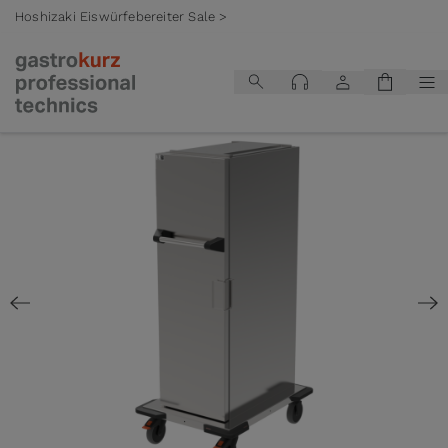
Hoshizaki Eiswürfebereiter Sale >
Zum Inhalt springen