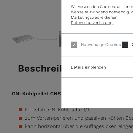
Wir verwenden Cookies, um Ihnen
Webseite zwingend notwendig, w
Marketingzwecke dienen.
Datenschutzerklärung.
View larger image
View larger image
View larger image
Notwendige Cookies
Beschreibung
Details einblenden
GN-Kühlpellet CNS 1/1 - 30 mm
Edelstahl GN-Kühlplatte 1/1
zum Vortemperieren und passiven Kühlen übe
kann horizontal über die Auflagesicken eing