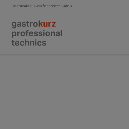
Hoshizaki Eiswürfebereiter Sale >
Zum Inhalt springen