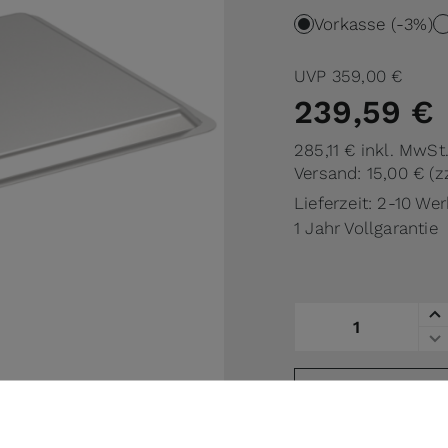
Vorkasse (-3%)
UVP
359,00 €
239,59 €
285,11 €
inkl. MwSt
Versand: 15,00 €
(z
Lieferzeit: 2-10 We
1 Jahr Vollgarantie
Menge
auf die Vergl