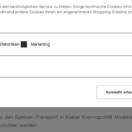
Angebot (
 den bestmöglichen Service zu bieten. Einige technische Cookies sind 
ährend andere Cookies Ihnen ein angenehmeres Shopping-Erlebnis er
Statistiken
Marketing
Auswahl erla
r den Speisen-Transport in Rieber thermoport® Modell
eschoben werden