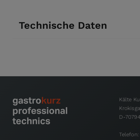
Technische Daten
Kälte K
Krokisg
D-70794
Telefon: