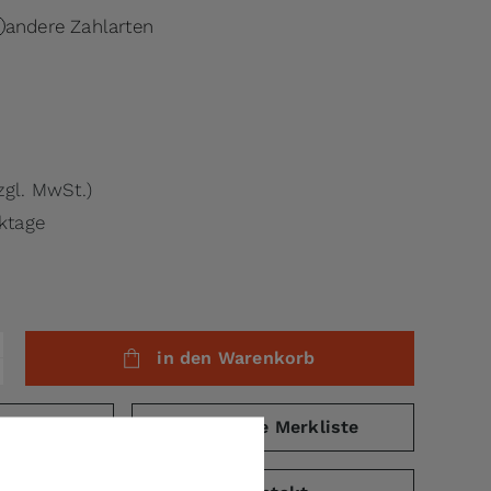
andere Zahlarten
.
zgl. MwSt.)
rktage
in den Warenkorb
eichsliste
auf die Merkliste