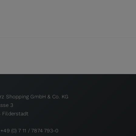
urz Shopping GmbH & Co. KG
asse 3
 Filderstadt
 +49 (0) 7 11 / 7874 793-0