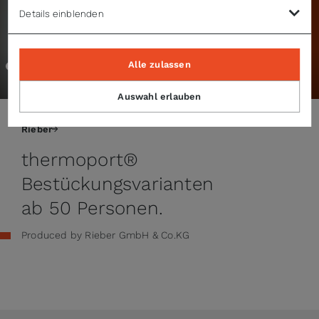
Details einblenden
Alle zulassen
00:00 / 03:33
Auswahl erlauben
Rieber
thermoport®
Bestückungsvarianten
ab 50 Personen.
Produced by Rieber GmbH & Co.KG