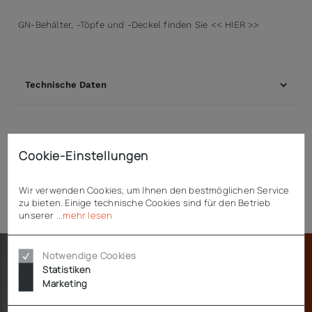
GN-Behälter, -Töpfe und -Deckel finden Sie << HIER >>
Technische Daten
Downloads
Cookie-Einstellungen
Wir verwenden Cookies, um Ihnen den bestmöglichen Service
Zubehör
zu bieten. Einige technische Cookies sind für den Betrieb
unserer
...mehr lesen
Notwendige Cookies
Statistiken
Marketing