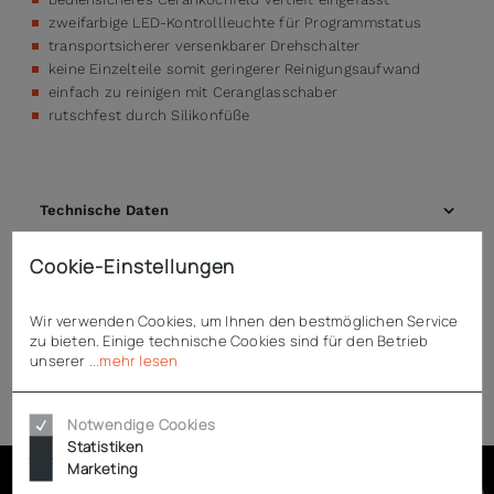
zweifarbige LED-Kontrollleuchte für Programmstatus
transportsicherer versenkbarer Drehschalter
keine Einzelteile somit geringerer Reinigungsaufwand
einfach zu reinigen mit Ceranglasschaber
rutschfest durch Silikonfüße
Technische Daten
Cookie-Einstellungen
Downloads
Wir verwenden Cookies, um Ihnen den bestmöglichen Service
zu bieten. Einige technische Cookies sind für den Betrieb
unserer
...mehr lesen
Zubehör
Notwendige Cookies
Statistiken
Marketing