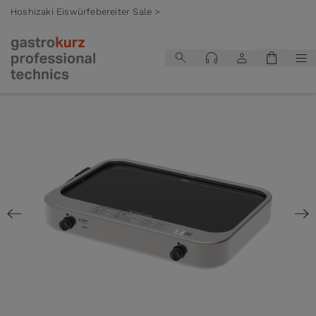
Hoshizaki Eiswürfebereiter Sale >
Zum Inhalt springen