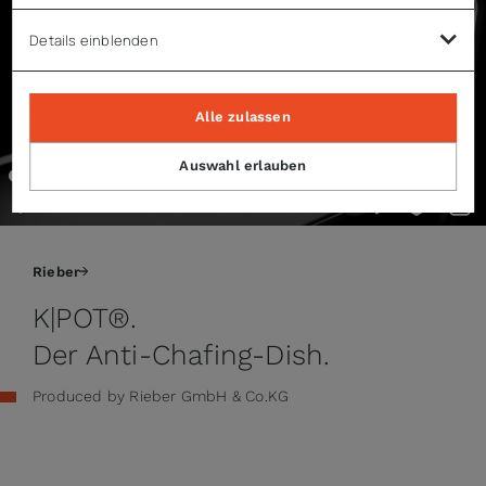
Details einblenden
Alle zulassen
Auswahl erlauben
00:00 / 01:42
Rieber
K|POT®.
Der Anti-Chafing-Dish.
Produced by Rieber GmbH & Co.KG