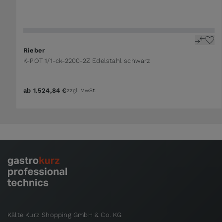
Rieber
K-POT 1/1-ck-2200-2Z Edelstahl schwarz
ab
1.524,84 €
zzgl. MwSt.
Kälte Kurz Shopping GmbH & Co. KG