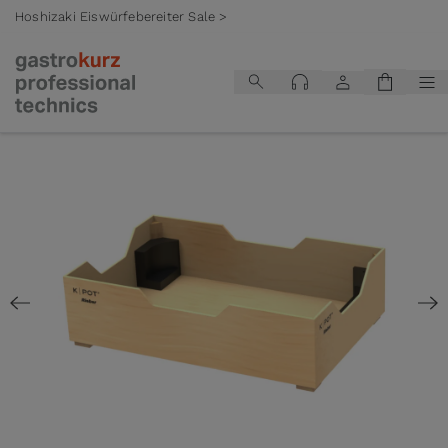
Hoshizaki Eiswürfebereiter Sale >
Zum Inhalt springen