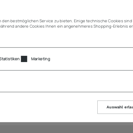
tihaftwirkung
direkt einsetzbar auf Induktion, Ceran, Elektro & Gas
 den bestmöglichen Service zu bieten. Einige technische Cookies sind 
teilung bis in alle Ecken & Ränder
ährend andere Cookies Ihnen ein angenehmeres Shopping-Erlebnis er
latzgewinn gegenüber runden Töpfen
er Einsatz
em spülmaschinentauglich
Statistiken
Marketing
Auswahl erla