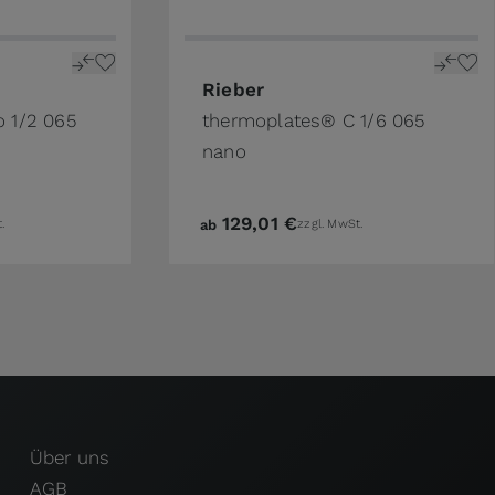
ge
n the options chosen on the product page
The price depends on the options 
Rieber
 1/2 065
thermoplates® C 1/6 065
nano
129,01 €
.
ab
zzgl. MwSt.
Über uns
AGB