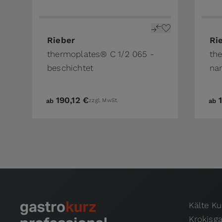
The price depends on the options chosen on 
The 
Rieber
Ri
thermoplates® C 1/2 065 -
th
beschichtet
na
190,12 €
ab
zzgl. MwSt.
ab
Kälte K
Krokisg