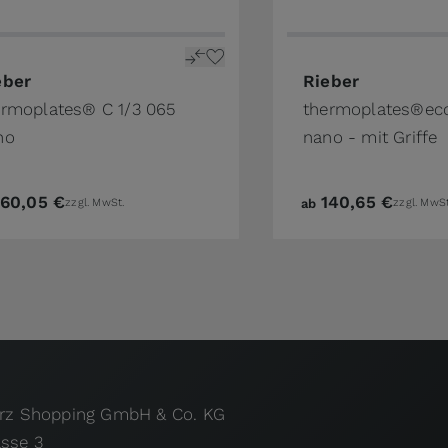
the product page
price depends on the options chosen on the product pa
The price depends o
eber
Rieber
ermoplates® C 1/3 065
thermoplates®eco
no
nano - mit Griffe
160,05 €
140,65 €
zzgl. MwSt.
ab
zzgl. MwSt
urz Shopping GmbH & Co. KG
asse 3