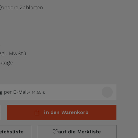
andere Zahlarten
.
zgl. MwSt.)
rktage
g per E-Mail
+
14,55 €
in den Warenkorb
eichsliste
auf die Merkliste