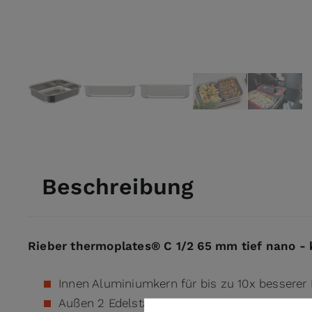
View larger image
View larger image
View larger image
View larger ima
View l
Beschreibung
Rieber thermoplates® C 1/2 65 mm tief nano - 
Innen Aluminiumkern für bis zu 10x besserer L
Außen 2 Edelstahlschichten, lebensmittelech