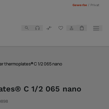
Gewerbe
/
Privat
Vergleichsliste
er thermoplates® C 1/2 065 nano
ates® C 1/2 065 nano
0898