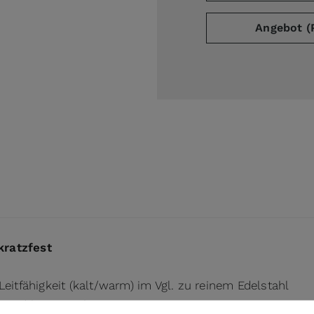
Angebot (
ge
arger image
kratzfest
eitfähigkeit (kalt/warm) im Vgl. zu reinem Edelstahl
t und hygienisch