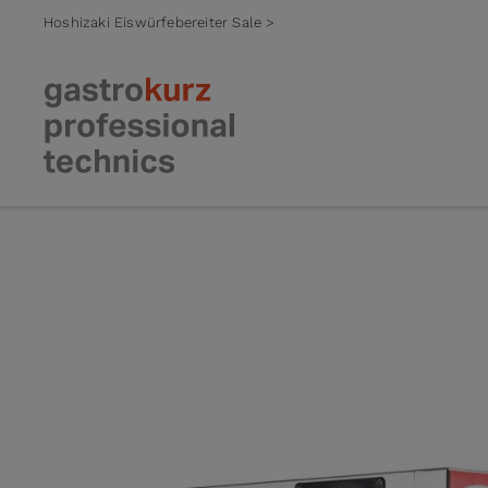
Hoshizaki Eiswürfebereiter Sale >
Zum Inhalt springen