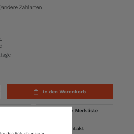
andere Zahlarten
.
d
ktage
in den Warenkorb
eichsliste
auf die Merkliste
PDF)
Kontakt
für den Betrieb unserer