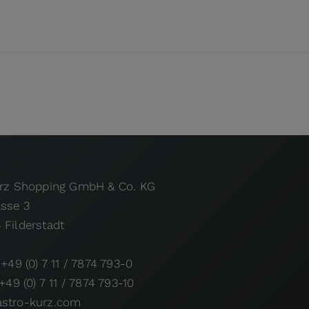
urz Shopping GmbH & Co. KG
asse 3
 Filderstadt
 +49 (0) 7 11 / 7874 793-0
 +49 (0) 7 11 / 7874 793-10
stro-kurz.com