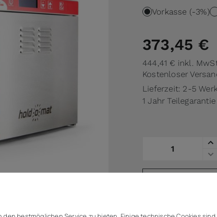
Vorkasse (-3%)
373,45 €
444,41 €
inkl. MwSt
Kostenloser Versan
Lieferzeit: 2-5 Wer
1 Jahr Teilegarantie
Menge
auf die Vergl
Angebot (
 den bestmöglichen Service zu bieten. Einige technische Cookies sind 