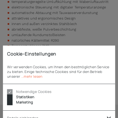
temperaturgeregelte Umluftkühlung mit Wabenluftaustritt
elektronische Steuerung mit digitaler Temperaturanzeige
automatische Abtauung mit Tauwasserverdunstung
attraktives und ergonomisches Design
innen und außen verzinktes Stahlblech
abriebfeste, weiße Pulverbeschichtung
umlaufende Rundumstoßleisten
natürliches Kältemittel R290
Temperaturklasse 3M2
Cookie-Einstellungen
Wir verwenden Cookies, um Ihnen den bestmöglichen Service
Technische Daten
zu bieten. Einige technische Cookies sind für den Betrieb
unserer
...mehr lesen
Downloads
Notwendige Cookies
Statistiken
Marketing