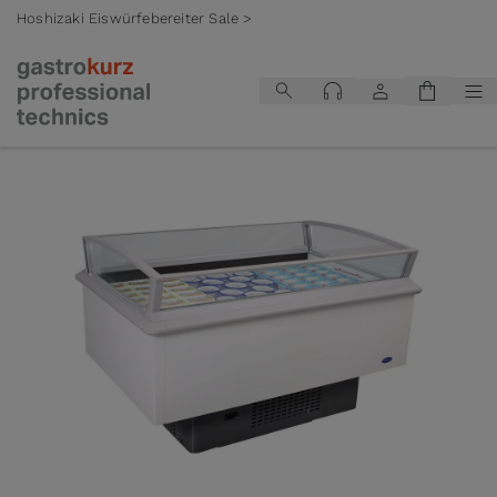
Hoshizaki Eiswürfebereiter Sale >
Zum Inhalt springen