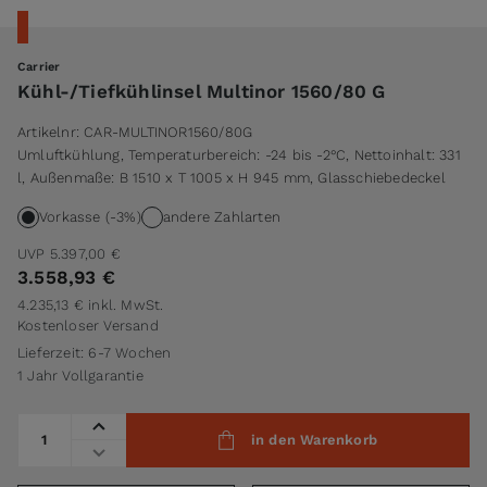
Carrier
Kühl-/Tiefkühlinsel Multinor 1560/80 G
Artikelnr:
CAR-MULTINOR1560/80G
Umluftkühlung, Temperaturbereich: -24 bis -2°C, Nettoinhalt: 331
l, Außenmaße: B 1510 x T 1005 x H 945 mm, Glasschiebedeckel
Vorkasse (-3%)
andere Zahlarten
UVP
5.397,00 €
3.558,93 €
4.235,13 €
inkl. MwSt.
Kostenloser Versand
Lieferzeit: 6-7 Wochen
1 Jahr Vollgarantie
Menge
in den Warenkorb