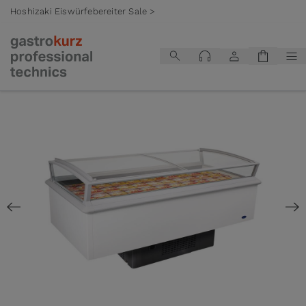
Hoshizaki Eiswürfebereiter Sale >
Zum Inhalt springen