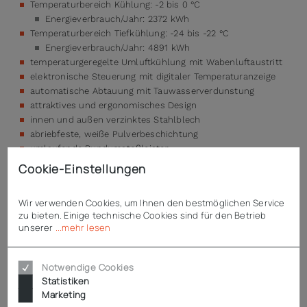
Temperaturbereich Kühlung: -2 bis 0 °C
Energieverbrauch/Jahr: 2372 kWh
Temperaturbereich Tiefkühlung: -24 bis -22 °C
Energieverbrauch/Jahr: 4891 kWh
temperaturgeregelte Umluftkühlung mit Wabenluftaustritt
elektronische Steuerung mit digitaler Temperaturanzeige
automatische Abtauung mit Tauwasserverdunstung
attraktives und ergonomisches Design
innen und außen verzinktes Stahlblech
abriebfeste, weiße Pulverbeschichtung
umlaufende Rundumstoßleisten
natürliches Kältemittel R290
Cookie-Einstellungen
Temperaturklasse 3S / 3L1
Wir verwenden Cookies, um Ihnen den bestmöglichen Service
zu bieten. Einige technische Cookies sind für den Betrieb
unserer
...mehr lesen
Technische Daten
Notwendige Cookies
Statistiken
Downloads
Marketing