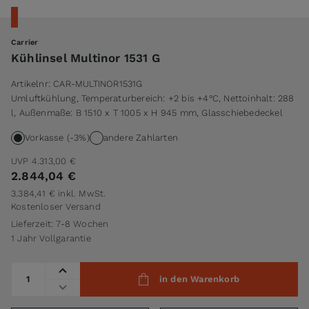
Carrier
Kühlinsel Multinor 1531 G
Artikelnr:
CAR-MULTINOR1531G
Umluftkühlung, Temperaturbereich: +2 bis +4°C, Nettoinhalt: 288
l, Außenmaße: B 1510 x T 1005 x H 945 mm, Glasschiebedeckel
Vorkasse (-3%)
andere Zahlarten
UVP
4.313,00 €
2.844,04 €
3.384,41 €
inkl. MwSt.
Kostenloser Versand
Lieferzeit: 7-8 Wochen
1 Jahr Vollgarantie
Menge
in den Warenkorb