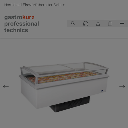
Hoshizaki Eiswürfebereiter Sale >
Zum Inhalt springen