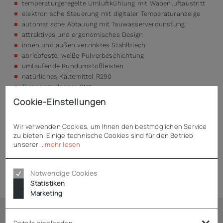
temperaturgeregelte Umluftkühlung mit Wabenluftaustritt
elektronische Steuerung mit digitaler Temperaturanzeige
automatische Abtauung mit Tauwasserverdunstung
attraktives und ergonomisches Design
innen und außen verzinktes Stahlblech
abriebfeste, weiße Pulverbeschichtung
umlaufende Rundumstoßleisten
natürliches Kältemittel R290
Temperaturklasse 3M1
Cookie-Einstellungen
Wir verwenden Cookies, um Ihnen den bestmöglichen Service
Technische Daten
zu bieten. Einige technische Cookies sind für den Betrieb
unserer
...mehr lesen
Downloads
Notwendige Cookies
Statistiken
Marketing