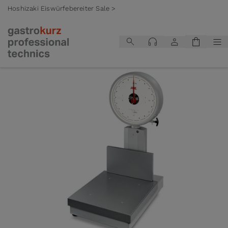
Hoshizaki Eiswürfebereiter Sale >
Zum Inhalt springen