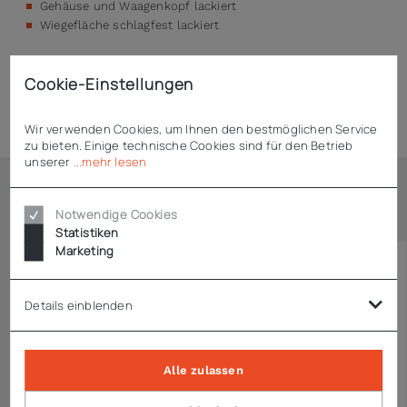
Gehäuse und Waagenkopf lackiert
Wiegefläche schlagfest lackiert
Cookie-Einstellungen
Technische Daten
Wir verwenden Cookies, um Ihnen den bestmöglichen Service
zu bieten. Einige technische Cookies sind für den Betrieb
unserer
...mehr lesen
Ähnliche Artikel
Notwendige Cookies
Statistiken
Marketing
Details einblenden
Alle zulassen