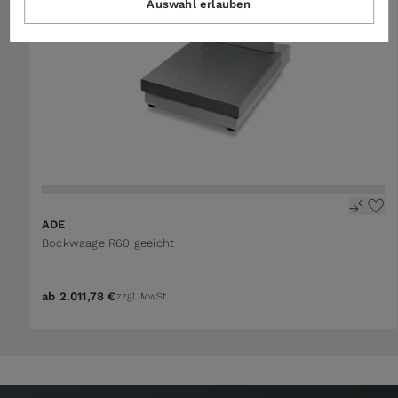
Auswahl erlauben
ADE
Bockwaage R60 geeicht
ab
2.011,78 €
zzgl. MwSt.