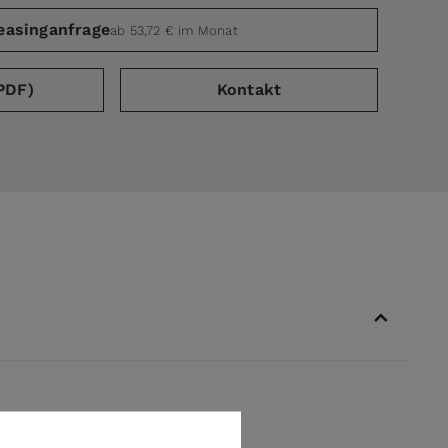
easinganfrage
ab 53,72 € im Monat
PDF)
Kontakt