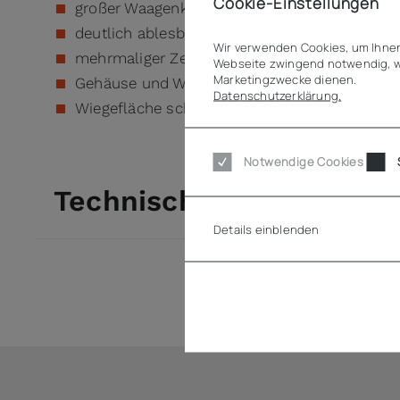
Cookie-Einstellungen
großer Waagenkopf
deutlich ablesbare Gewichtsanzeige
Wir verwenden Cookies, um Ihnen
mehrmaliger Zeigerumlauf bis zur Höchstlast
Webseite zwingend notwendig, w
Marketingzwecke dienen.
Gehäuse und Waagenkopf lackiert
Datenschutzerklärung.
Wiegefläche schlagfest lackiert
Notwendige Cookies
Technische Daten
Details einblenden