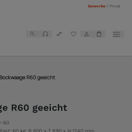
Gewerbe
/
Privat
Vergleichsliste
Bockwaage R60 geeicht
e R60 geeicht
2-60
tlast: 60 kg, B 600 x T 890 x H 1240 mm