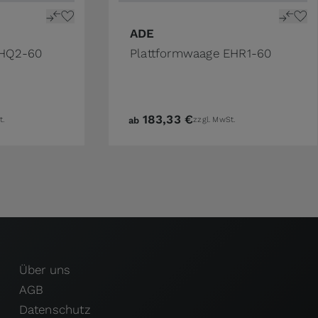
ADE
EHQ2-60
Plattformwaage EHR1-60
183,33 €
t.
ab
zzgl. MwSt.
Über uns
AGB
Datenschutz