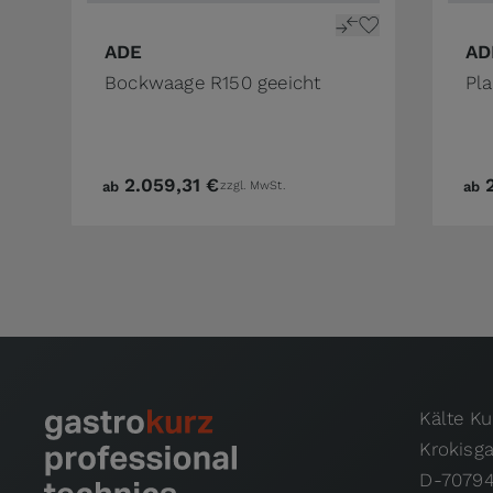
ADE
AD
Bockwaage R150 geeicht
Pl
2.059,31 €
ab
zzgl. MwSt.
ab
Kälte K
Krokisg
D-70794