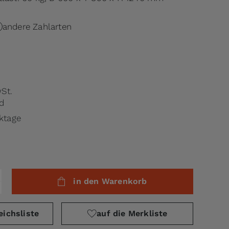
andere Zahlarten
wSt.
d
rktage
in den Warenkorb
eichsliste
auf die Merkliste