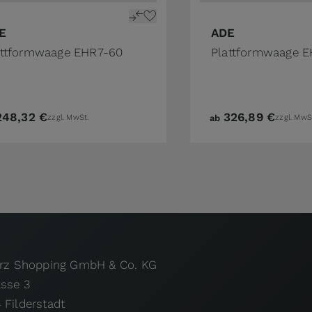
E
ADE
attformwaage EHR7-60
Plattformwaage 
248,32 €
326,89 €
zzgl. MwSt.
ab
zzgl. MwS
urz Shopping GmbH & Co. KG
asse 3
 Filderstadt