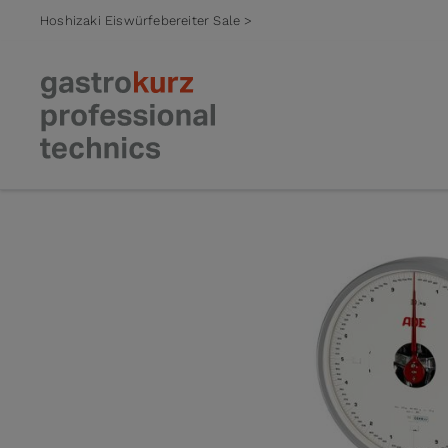
Hoshizaki Eiswürfebereiter Sale >
Zum Inhalt springen