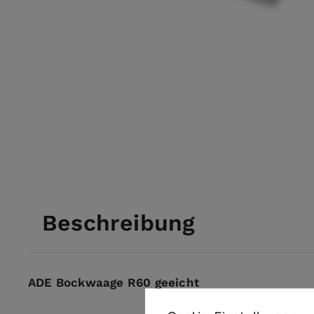
Beschreibung
ADE Bockwaage R60 geeicht