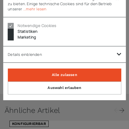
zu bieten. Einige technische Cookies sind für den Betrieb
mit 2 m Netzkabel)
unserer
...mehr lesen
Anzeige zur Tischaufstellung oder Wandmontage (inkl.
Wandhalterung)
Voraussetzung ist die Tragfähigkeit der Wand
Notwendige Cookies
Eichung wahlweise (nachträglich nicht möglich)
Statistiken
Marketing
Details einblenden
Technische Daten
Alle zulassen
Zubehör
Auswahl erlauben
Ähnliche Artikel
KONFIGURIERBAR