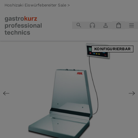
Hoshizaki Eiswürfebereiter Sale >
Zum Inhalt springen
KONFIGURIERBAR