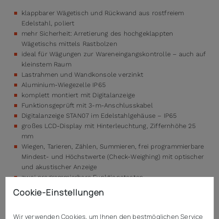
klappbarer Wägetisch und Rückwand aus rostfreiem
Edelstahl, poliert
mehr Sicherheit: Arretierung des hochgeklappten
Wägetischs mittels Rastbolzen
ideal für Wägungen zur Wareneingangskontrolle – auch auf
kleinstem Raum
Lastrahmen und Wandkonsole verzinkt
Aluminium-Wiegezelle IP65
komplett montiert mit Digitalanzeige
Funktionsgeprüft mit 3-m-Anschlusskabel
Digitalanzeige STAN07 im Edelstahlgehäuse – IP65
großes LCD-Display mit Hinterleuchtung, Ziffernhöhe 25
mm
Wiegen, Tarieren, Zählen, Summieren, frei programmierbare
Mindest- und Höchstwerte (Check-Weighing) mit optischer
und akustischer Anzeige
zwei programmierbare Funktionstasten
jeweils 100 Speicherplätze für Check-Weighing-Gewichte,
Cookie-Einstellungen
Referenzgewichte und Check-Weighing im Zählbereich
RS232-Schnittstelle zum Anschluss an PC oder Drucker
Wir verwenden Cookies, um Ihnen den bestmöglichen Service
Netzbetrieb (100 – 240V / 50 – 60Hz; integriertes Netzteil