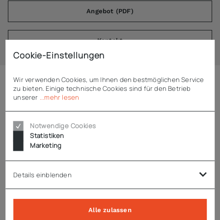
Angebot (PDF)
Kontakt
Cookie-Einstellungen
Wir verwenden Cookies, um Ihnen den bestmöglichen Service
zu bieten. Einige technische Cookies sind für den Betrieb
Beschreibung
unserer
...mehr lesen
ADE Vorschneider FL-E-1200
Notwendige Cookies
Statistiken
Marketing
Vorschneider passend für ADE Fleischwolf FL-E-1200
Details einblenden
Technische Daten
Alle zulassen