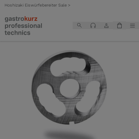
Hoshizaki Eiswürfebereiter Sale >
Zum Inhalt springen