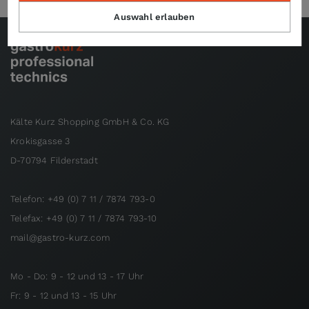
Auswahl erlauben
Kälte Kurz Shopping GmbH & Co. KG
Krokisgasse 3
D-70794 Filderstadt
Telefon: +49 (0) 7 11 / 7874 793-0
Telefax: +49 (0) 7 11 / 7874 793-10
mail@gastro-kurz.com
Mo - Do: 9 - 12 und 13 - 17 Uhr
Fr: 9 - 12 und 13 - 15 Uhr