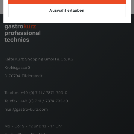
Auswahl erlauben
Kälte Kurz Shopping GmbH & Co. KG
Krokisgasse 3
D-70794 Filderstadt
Telefon: +49 (0) 7 11 / 7874 793-0
Telefax: +49 (0) 7 11 / 7874 793-10
mail@gastro-kurz.com
Mo - Do: 9 - 12 und 13 - 17 Uhr