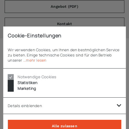
Angebot (PDF)
Kontakt
Cookie-Einstellungen
Wir verwenden Cookies, um Ihnen den bestmöglichen Service
Beschreibung
zu bieten. Einige technische Cookies sind für den Betrieb
unserer
...mehr lesen
ADE Distanzring 15 mm Inox FL-E-1200
Notwendige Cookies
Statistiken
Distanzring 15 mm Inox
Marketing
passend für ADE Fleischwolf FL-E-1200
Details einblenden
Technische Daten
Alle zulassen