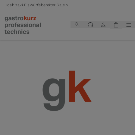
Hoshizaki Eiswürfebereiter Sale >
Zum Inhalt springen