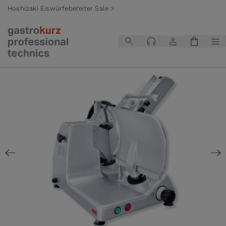
Hoshizaki Eiswürfebereiter Sale >
Zum Inhalt springen