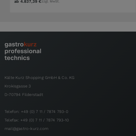
ab
4.837,39 €
zzgl. MwSt.
Kälte Kurz Shopping GmbH & Co. KG
Krokisgasse 3
D-70794 Filderstadt
Telefon: +49 (0) 7 11 / 7874 793-0
Telefax: +49 (0) 7 11 / 7874 793-10
mail@gastro-kurz.com