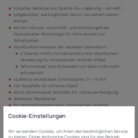
robustes Gehäuse aus Spezial-Alu-Legierung – eloxiert
luftgekühlter, wartungsfreier Motor mit extrem leisem
Antrieb
extrem robuste, verschleiß- und ermüdungsfreie
Piezoschalter-Technologie für hohe Anzahl von
Schaltzyklen
Multifunktionsmesser der neuesten Generation:
2-Ebenen-Profil mit hartverchromter Oberflächen-
Veredelung für verbesserten Antihaft-Effekt
Teflonmesser zum Schneiden von Käse nicht mehr
erforderlich
stufenlos einstellbare Schnittstärke: 0 – 15 mm
vier Saugfüße für sicheren Stand
leicht abnehmbarer Schlitten für mühelose Reinigung
drehbarer Restehalter
für bestimmungsgemäßen Dauerbetrieb geeignet
ein Schleifapparat ist im Lieferumfang enthalten
Cookie-Einstellungen
Enthaltenes Zubehör
Wir verwenden Cookies, um Ihnen den bestmöglichen Service
1 Schleifapparat
zu bieten. Einige technische Cookies sind für den Betrieb