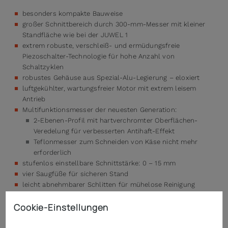
besonders kompakte Bauweise
großer Schnittbereich durch 300-mm-Messer mit kleiner
Standfläche wie bei der JUWEL 1
extrem robuste, verschleiß- und ermüdungsfreie
Piezoschalter-Technologie für hohe Anzahl von
Schaltzyklen
robustes Gehäuse aus Spezial-Alu-Legierung – eloxiert
luftgekühlter, wartungsfreier Motor mit extrem leisem
Antrieb
Multifunktionsmesser der neuesten Generation:
2-Ebenen-Profil mit hartverchromter Oberflächen-
Veredelung für verbesserten Antihaft-Effekt
Teflonmesser zum Schneiden von Käse nicht mehr
erforderlich
stufenlos einstellbare Schnittstärke: 0 – 15 mm
vier Saugfüße für sicheren Stand
leicht abnehmbarer Schlitten für mühelose Reinigung
drehbarer Restehalter
Cookie-Einstellungen
für bestimmungsgemäßen Dauerbetrieb geeignet
ein Schleifapparat ist im Lieferumfang enthalten