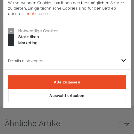
Wir verwenden Cookies, um Ihnen den bestmöglichen Service
Enthaltenes Zubehör
zu bieten. Einige technische Cookies sind für den Betrieb
unserer
...mehr lesen
1 Schleifapparat
Notwendige Cookies
Statistiken
Marketing
Technische Daten
Details einblenden
Downloads
Alle zulassen
Zubehör
Auswahl erlauben
Ähnliche Artikel