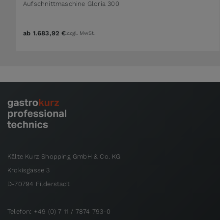
Aufschnittmaschine Gloria 300
ab
1.683,92 €
zzgl. MwSt.
Kälte Kurz Shopping GmbH & Co. KG
Krokisgasse 3
D-70794 Filderstadt
Telefon: +49 (0) 7 11 / 7874 793-0