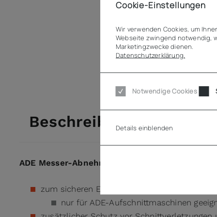
Cookie-Einstellungen
Wir verwenden Cookies, um Ihnen
Webseite zwingend notwendig, w
Marketingzwecke dienen.
Datenschutzerklärung.
Notwendige Cookies
Beschreibung
Details einblenden
ADE Messer-Abnehmevorrichtung 275/300
zum sicheren Ein- und Ausbau von Kreisme
nur für ADE-Aufschnittmaschinen geeig
zusätzlicher Schutz vor Schnittverletzungen