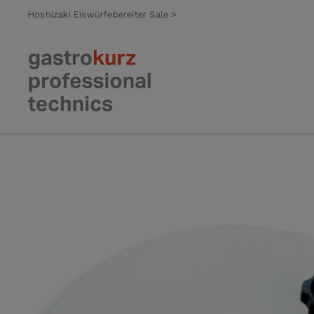
Hoshizaki Eiswürfebereiter Sale >
Zum Inhalt springen