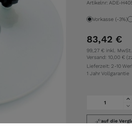
Artikelnr:
ADE-H40
Vorkasse (-3%)
83,42 €
99,27 €
inkl. MwSt.
Versand: 10,00 €
(z
Lieferzeit: 2-10 We
1 Jahr Vollgarantie
Menge
auf die Vergl