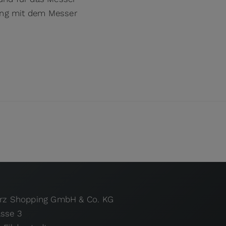
ung mit dem Messer
urz Shopping GmbH & Co. KG
asse 3