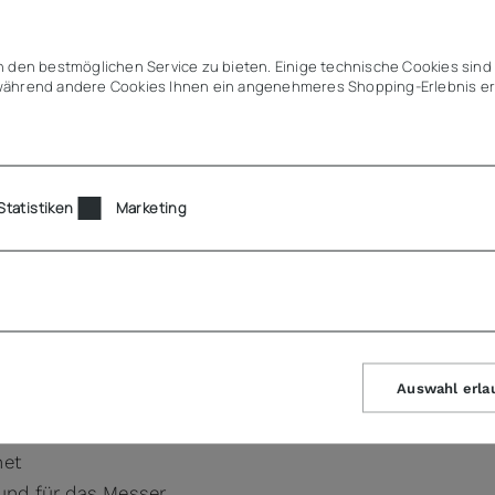
Angebot (
 den bestmöglichen Service zu bieten. Einige technische Cookies sind 
ährend andere Cookies Ihnen ein angenehmeres Shopping-Erlebnis er
Statistiken
Marketing
Auswahl erla
ssern Ø 270 und 300 mm
net
 und für das Messer