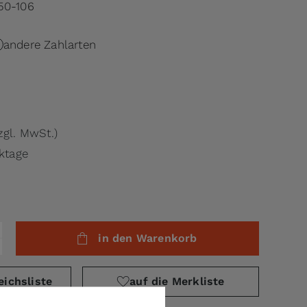
50-106
andere Zahlarten
zgl. MwSt.)
rktage
in den Warenkorb
eichsliste
auf die Merkliste