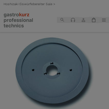
Hoshizaki Eiswürfebereiter Sale >
Zum Inhalt springen