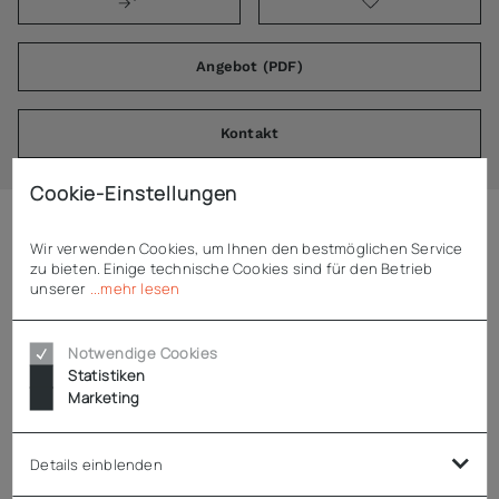
Angebot (PDF)
Kontakt
Cookie-Einstellungen
Wir verwenden Cookies, um Ihnen den bestmöglichen Service
Beschreibung
zu bieten. Einige technische Cookies sind für den Betrieb
unserer
...mehr lesen
ADE Kreismesser 300 mm, glatt mit Teflonbeschichtung
H4097-0051
Notwendige Cookies
Statistiken
passend für ADE Aufschnittmaschinen: GLORIA 300, JUWEL
Marketing
2K
Kreismesser Ø 300 mm, glatt und teflonbeschichtet
Details einblenden
aus verchromtem, gehärtetem Stahl