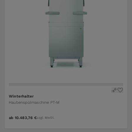
The price depends on the options chosen on the pr
Winterhalter
Haubenspülmaschine PT-M
ab
10.483,76 €
zzgl. MwSt.