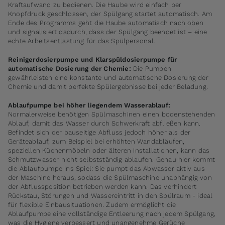
Kraftaufwand zu bedienen. Die Haube wird einfach per
Knopfdruck geschlossen, der Spülgang startet automatisch. Am
Ende des Programms geht die Haube automatisch nach oben
und signalisiert dadurch, dass der Spülgang beendet ist – eine
echte Arbeitsentlastung für das Spülpersonal.
Reinigerdosierpumpe und Klarspüldosierpumpe für
automatische Dosierung der Chemie:
Die Pumpen
gewährleisten eine konstante und automatische Dosierung der
Chemie und damit perfekte Spülergebnisse bei jeder Beladung.
Ablaufpumpe bei höher liegendem Wasserablauf:
Normalerweise benötigen Spülmaschinen einen bodenstehenden
Ablauf, damit das Wasser durch Schwerkraft abfließen kann.
Befindet sich der bauseitige Abfluss jedoch höher als der
Geräteablauf, zum Beispiel bei erhöhten Wandabläufen,
speziellen Küchenmöbeln oder älteren Installationen, kann das
Schmutzwasser nicht selbstständig ablaufen. Genau hier kommt
die Ablaufpumpe ins Spiel: Sie pumpt das Abwasser aktiv aus
der Maschine heraus, sodass die Spülmaschine unabhängig von
der Abflussposition betrieben werden kann. Das verhindert
Rückstau, Störungen und Wassereintritt in den Spülraum - ideal
für flexible Einbausituationen. Zudem ermöglicht die
Ablaufpumpe eine vollständige Entleerung nach jedem Spülgang,
was die Hygiene verbessert und unangenehme Gerüche