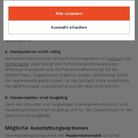
und Entladen der Maschine.
Alle zulassen
4. Perfekte Sauberkeit & Hygiene
Die leistungsfähigen Spülsysteme garantieren einwandfreie
Auswahl erlauben
Sauberkeit und Hygiene. Unsere Durchschubspülmaschinen
erfüllen höchste Ansprüche an Wirtschaftlichkeit und
Spülergebnis.
5. Nachpolieren nicht nötig
Manuelles Nachpolieren ist bei Premiumgeräten von
Hobart
oder
Winterhalter
überflüssig, weil hohe Klarspültemperaturen,
effektiver Klarspüler und die Restwärmetrocknung für ein
streifenfreies, hygienisches Ergebnis sorgen. Gleichzeitig bleibt
die Hygienekette geschlossen, da das Spülgut ohne zusätzliche
Handgriffe sauber und glänzend aus der Maschine kommt.
6. Haubenspüler sind langlebig
Dank der robusten und langlebigen Edelstahlkonstruktion sind
Haubenspülmaschinen langlebig und für den Dauereinsatz in der
Gastronomie ausgelegt.
Mögliche Ausstattungsoptionen
Eine Haubenspülmaschine mit
Haubenautomatik
ist ohne