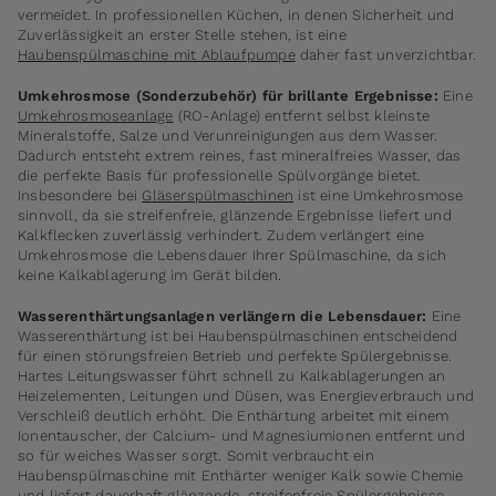
vermeidet. In professionellen Küchen, in denen Sicherheit und
Zuverlässigkeit an erster Stelle stehen, ist eine
Haubenspülmaschine mit Ablaufpumpe
daher fast unverzichtbar.
Umkehrosmose (Sonderzubehör) für brillante Ergebnisse:
Eine
Umkehrosmoseanlage
(RO-Anlage) entfernt selbst kleinste
Mineralstoffe, Salze und Verunreinigungen aus dem Wasser.
Dadurch entsteht extrem reines, fast mineralfreies Wasser, das
die perfekte Basis für professionelle Spülvorgänge bietet.
Insbesondere bei
Gläserspülmaschinen
ist eine Umkehrosmose
sinnvoll, da sie streifenfreie, glänzende Ergebnisse liefert und
Kalkflecken zuverlässig verhindert. Zudem verlängert eine
Umkehrosmose die Lebensdauer Ihrer Spülmaschine, da sich
keine Kalkablagerung im Gerät bilden.
Wasserenthärtungsanlagen verlängern die Lebensdauer:
Eine
Wasserenthärtung ist bei Haubenspülmaschinen entscheidend
für einen störungsfreien Betrieb und perfekte Spülergebnisse.
Hartes Leitungswasser führt schnell zu Kalkablagerungen an
Heizelementen, Leitungen und Düsen, was Energieverbrauch und
Verschleiß deutlich erhöht. Die Enthärtung arbeitet mit einem
Ionentauscher, der Calcium- und Magnesiumionen entfernt und
so für weiches Wasser sorgt. Somit verbraucht ein
Haubenspülmaschine mit Enthärter weniger Kalk sowie Chemie
und liefert dauerhaft glänzende, streifenfreie Spülergebnisse.