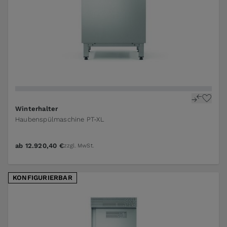
The price depends on the options chosen on the pr
Winterhalter
Haubenspülmaschine PT-XL
ab
12.920,40 €
zzgl. MwSt.
KONFIGURIERBAR