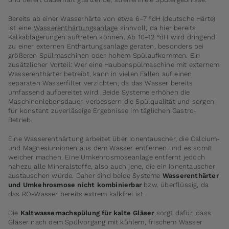
Bereits ab einer Wasserhärte von etwa 6–7 °dH (deutsche Härte)
ist eine
Wasserenthärtungsanlage
sinnvoll, da hier bereits
Kalkablagerungen auftreten können. Ab 10–12 °dH wird dringend
zu einer externen Enthärtungsanlage geraten, besonders bei
größeren Spülmaschinen oder hohem Spülaufkommen. Ein
zusätzlicher Vorteil: Wer eine Haubenspülmaschine mit externem
Wasserenthärter betreibt, kann in vielen Fällen auf einen
separaten Wasserfilter verzichten, da das Wasser bereits
umfassend aufbereitet wird. Beide Systeme erhöhen die
Maschinenlebensdauer, verbessern die Spülqualität und sorgen
für konstant zuverlässige Ergebnisse im täglichen Gastro-
Betrieb.
Eine Wasserenthärtung arbeitet über Ionentauscher, die Calcium-
und Magnesiumionen aus dem Wasser entfernen und es somit
weicher machen. Eine Umkehrosmoseanlage entfernt jedoch
nahezu alle Mineralstoffe, also auch jene, die ein Ionentauscher
austauschen würde. Daher sind beide Systeme
Wasserenthärter
und Umkehrosmose nicht kombinierbar
bzw. überflüssig, da
das RO-Wasser bereits extrem kalkfrei ist.
Die
Kaltwassernachspülung für kalte Gläser
sorgt dafür, dass
Gläser nach dem Spülvorgang mit kühlem, frischem Wasser