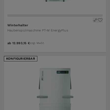
The price depends on the options chosen on the pr
Winterhalter
Haubenspülmaschine PT-M EnergyPlus
ab
12.993,15 €
zzgl. MwSt.
KONFIGURIERBAR