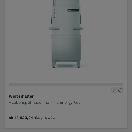
The price depends on the options chosen on the pr
Winterhalter
Haubenspülmaschine PT-L EnergyPlus
ab
14.833,24 €
zzgl. MwSt.