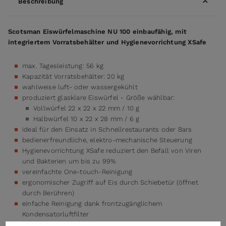
Beschreibung
Scotsman Eiswürfelmaschine NU 100 einbaufähig, mit
integriertem Vorratsbehälter und Hygienevorrichtung XSafe
max. Tagesleistung: 56 kg
Kapazität Vorratsbehälter: 20 kg
wahlweise luft- oder wassergekühlt
produziert glasklare Eiswürfel - Größe wählbar:
Vollwürfel 22 x 22 x 22 mm / 10 g
Halbwürfel 10 x 22 x 28 mm / 6 g
ideal für den Einsatz in Schnellrestaurants oder Bars
bedienerfreundliche, elektro-mechanische Steuerung
Hygienevorrichtung XSafe reduziert den Befall von Viren
und Bakterien um bis zu 99%
vereinfachte One-touch-Reinigung
ergonomischer Zugriff auf Eis durch Schiebetür (öffnet
durch Berühren)
einfache Reinigung dank frontzugänglichem
Kondensatorluftfilter
antimikrobielle AGION-Beschichtung im Innenraum