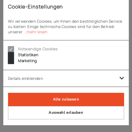
Cookie-Einstellungen
robustes Edelstahlgehäuse
Kältemittel R452a
einbaufähig
Wir verwenden Cookies, um Ihnen den bestmöglichen Service
zu bieten. Einige technische Cookies sind für den Betrieb
unserer
...mehr lesen
Enthaltenes Zubehör
Wasserzulaufschlauch
Wasserablaufschlauch
Notwendige Cookies
Eisschaufel
Statistiken
Marketing
Details einblenden
Technische Daten
Alle zulassen
Hinweise
Auswahl erlauben
Zubehör