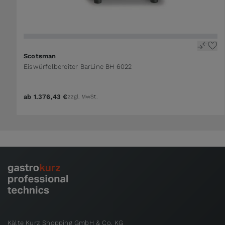
The price depends on the options chosen on the 
Scotsman
Eiswürfelbereiter BarLine BH 6022
ab
1.376,43 €
zzgl. MwSt.
Kälte Kurz Shopping GmbH & Co. KG