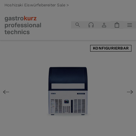
Hoshizaki Eiswürfebereiter Sale >
Zum Inhalt springen
KONFIGURIERBAR