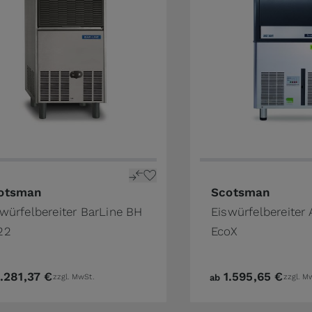
the product page
price depends on the options chosen on the product pa
otsman
Scotsman
würfelbereiter BarLine BH
Eiswürfelbereiter 
22
EcoX
1.281,37 €
1.595,65 €
zzgl. MwSt.
ab
zzgl. M