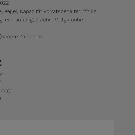
022
 Kegel, Kapazität Vorratsbehälter: 22 kg,
g, einbaufähig, 2 Jahre Vollgarantie
andere Zahlarten
€
St.
d
rktage
e