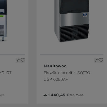
ge
Manitowoc
AC 107
Eiswürfelbereiter SOTTO
UGP 0050AF
1.440,45 €
wSt.
ab
zzgl. MwSt.