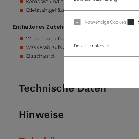
kompakt und zuverlässig
Edelstahlgehäuse
Notwendige Cookies
Enthaltenes Zubehör
Wasserzulaufschlauch
Details einblenden
Wasserablaufschlauch
Eisschaufel
Technische Daten
Hinweise