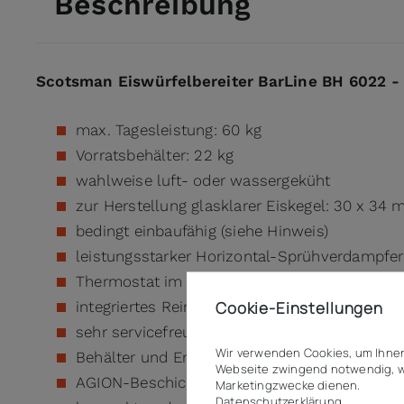
Beschreibung
Scotsman Eiswürfelbereiter BarLine BH 6022 -
max. Tagesleistung: 60 kg
Vorratsbehälter: 22 kg
wahlweise luft- oder wassergeküht
zur Herstellung glasklarer Eiskegel: 30 x 34 
bedingt einbaufähig (siehe Hinweis)
leistungsstarker Horizontal-Sprühverdampfer
Thermostat im Frontpanel zur Regelung der E
Cookie-Einstellungen
integriertes Reinigungsprogramm
sehr servicefreundlich und einfach zu bedien
Wir verwenden Cookies, um Ihnen
Behälter und Entnahmeklappe isoliert
Webseite zwingend notwendig, w
AGION-Beschichtung im Innenraum
Marketingzwecke dienen.
Datenschutzerklärung.