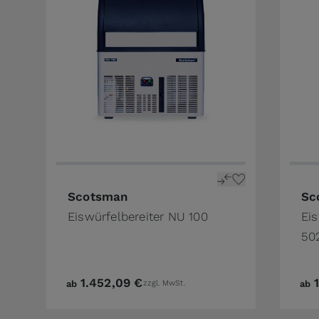
The price depends on the options chosen on 
The 
Scotsman
Sc
Eiswürfelbereiter NU 100
Eis
50
1.452,09 €
ab
zzgl. MwSt.
ab