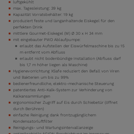
luftgekühlt
max. Tagesleistung: 39 kg
Kapazität Vorratsbehälter: 19 kg
produziert feste und langanhaltende Eiskegel für den
perfekten Drink
mittlere Gourmet-Eiskegel (M) Ø 30 x H 34 mm
mit eingebauter PWD Ablaufpumpe:
erlaubt das Aufstellen der Eiswürfelmaschine bis zu 15
m entfernt vom Abfluss
erlaubt nicht bodenbündige Installation (Abfluss darf
bis 1,7 m höher liegen als Maschine)
Hygienevorrichtung XSafe reduziert den Befall von Viren
und Bakterien um bis zu 99%
bedienerfreundliche, elektro-mechanische Steuerung
patentiertes Anti-Kalk-System zur Verhinderung von
Kalkansammlungen
ergonomischer Zugriff auf Eis durch Schiebetür (öffnet
durch Berühren)
einfache Reinigung dank frontzugänglichem
Kondensatorluftfilter
Reinigungs- und Wartungsintervallanzeige
antimikrobielle AGION-Beschichtung im Innenraum