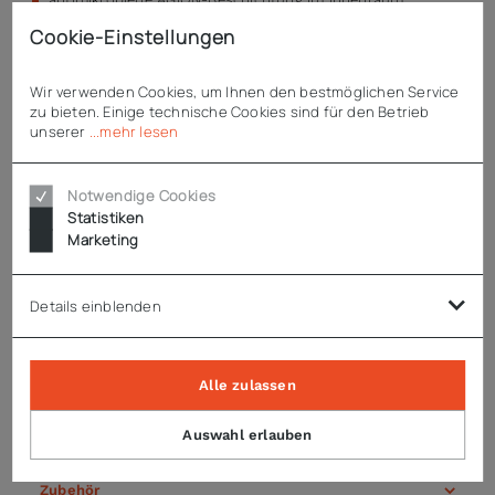
praktisches Scotsman-Fehlerdiagnosesystem
Cookie-Einstellungen
natürliches Kältemittel R 290a
robustes Edelstahlgehäuse
Wir verwenden Cookies, um Ihnen den bestmöglichen Service
zu bieten. Einige technische Cookies sind für den Betrieb
Enthaltenes Zubehör
unserer
...mehr lesen
Wasserzulaufschlauch
Wasserablaufschlauch
Notwendige Cookies
Desinfektionskissen
Statistiken
Eisschaufel
Marketing
Details einblenden
Technische Daten
Alle zulassen
Hinweise
Auswahl erlauben
Zubehör