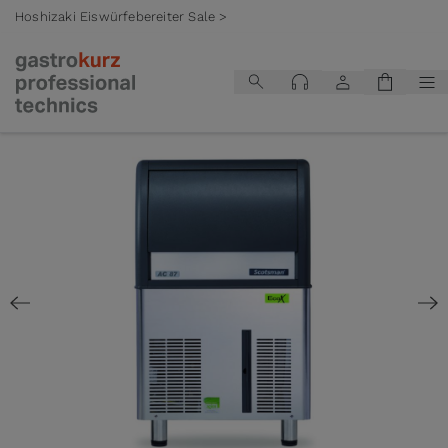
Hoshizaki Eiswürfebereiter Sale >
Zum Inhalt springen