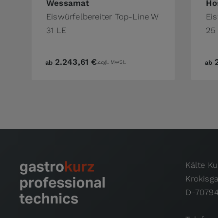
The 
Wessamat
Ho
Eiswürfelbereiter Top-Line W
Ei
31 LE
25
2.243,61 €
ab
zzgl. MwSt.
ab
Kälte K
Krokisg
D-70794