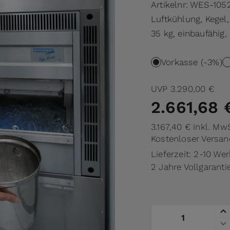
Artikelnr:
WES-105
Luftkühlung, Kegel,
35 kg, einbaufähig,
Vorkasse (-3%)
UVP
3.290,00 €
2.661,68 
3.167,40 €
inkl. Mw
Kostenloser Versan
Lieferzeit: 2-10 We
2 Jahre Vollgaranti
Menge