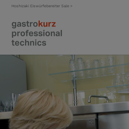
Hoshizaki Eiswürfebereiter Sale >
Zum Inhalt springen