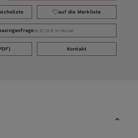
eichsliste
auf die Merkliste
easinganfrage
ab 67,23 € im Monat
PDF)
Kontakt