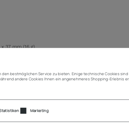
3 x 37 mm (16 g)
 Rückwand
 den bestmöglichen Service zu bieten. Einige technische Cookies sind 
ährend andere Cookies Ihnen ein angenehmeres Shopping-Erlebnis er
ührwerke und Pumpen
Statistiken
Marketing