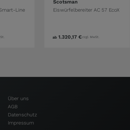
ge
Scotsman
 Smart-Line
Eiswürfelbereiter AC 57 EcoX
1.320,17 €
St.
ab
zzgl. MwSt.
Über uns
AGB
Datenschutz
Impressum