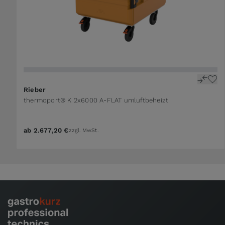
The price depends on the options chosen on the 
Rieber
thermoport® K 2x6000 A-FLAT umluftbeheizt
ab
2.677,20 €
zzgl. MwSt.