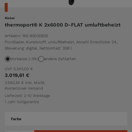
Rieber
thermoport® K 2x6000 D-FLAT umluftbeheizt
Artikelnr:
RIE-85020825
Frontlader, Kunststoff, umluftbeheizt, Anzahl Einschübe: 24,
Steuerung: digital, Nettoinhalt: 208 l
Vorkasse (-3%)
andere Zahlarten
UVP
5.245,00 €
3.019,61 €
3.593,34 €
inkl. MwSt.
Kostenloser Versand
Lieferzeit: 2-10 Werktage
1 Jahr Vollgarantie
Farbe
Farbe