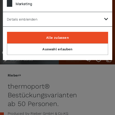
Marketing
Details einblenden
Alle zulassen
Auswahl erlauben
00:00 / 03:33
Rieber
thermoport®
Bestückungsvarianten
ab 50 Personen.
Produced by Rieber GmbH & Co.KG