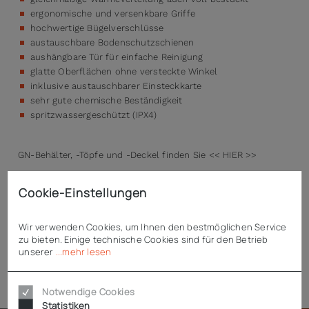
ergonomische und versenkbare Griffe
hochwertige Bügelverschlüsse
austauschbare Bodenschutzschienen
aushängbare Tür für einfache Reinigung
glatte Oberflächen ohne versteckte Winkel
inklusive austauschbarer Einsteckkarte
sehr gute chemische Beständigkeit
spritzwassergeschützt (IPX4)
GN-Behälter, -Töpfe und -Deckel finden Sie << HIER >>
Cookie-Einstellungen
Technische Daten
Wir verwenden Cookies, um Ihnen den bestmöglichen Service
zu bieten. Einige technische Cookies sind für den Betrieb
unserer
...mehr lesen
Downloads
Notwendige Cookies
Statistiken