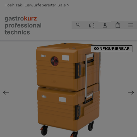
Hoshizaki Eiswürfebereiter Sale >
Zum Inhalt springen
KONFIGURIERBAR