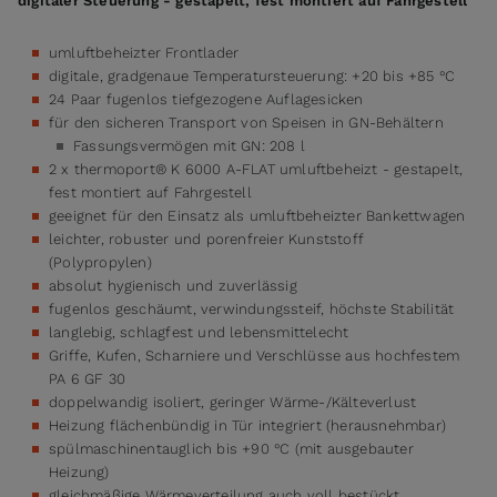
digitaler Steuerung - gestapelt, fest montiert auf Fahrgestell
umluftbeheizter Frontlader
digitale, gradgenaue Temperatursteuerung: +20 bis +85 °C
24 Paar fugenlos tiefgezogene Auflagesicken
für den sicheren Transport von Speisen in GN-Behältern
Fassungsvermögen mit GN: 208 l
2 x thermoport® K 6000 A-FLAT umluftbeheizt - gestapelt,
fest montiert auf Fahrgestell
geeignet für den Einsatz als umluftbeheizter Bankettwagen
leichter, robuster und porenfreier Kunststoff
(Polypropylen)
absolut hygienisch und zuverlässig
fugenlos geschäumt, verwindungssteif, höchste Stabilität
langlebig, schlagfest und lebensmittelecht
Griffe, Kufen, Scharniere und Verschlüsse aus hochfestem
PA 6 GF 30
doppelwandig isoliert, geringer Wärme-/Kälteverlust
Heizung flächenbündig in Tür integriert (herausnehmbar)
spülmaschinentauglich bis +90 °C (mit ausgebauter
Heizung)
gleichmäßige Wärmeverteilung auch voll bestückt