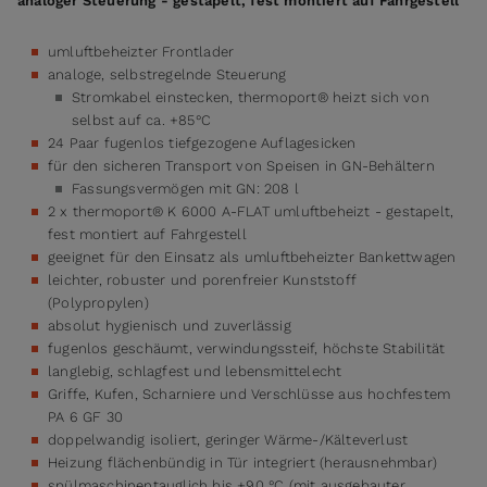
analoger Steuerung - gestapelt, fest montiert auf Fahrgestell
umluftbeheizter Frontlader
analoge, selbstregelnde Steuerung
Stromkabel einstecken, thermoport® heizt sich von
selbst auf ca. +85°C
24 Paar fugenlos tiefgezogene Auflagesicken
für den sicheren Transport von Speisen in GN-Behältern
Fassungsvermögen mit GN: 208 l
2 x thermoport® K 6000 A-FLAT umluftbeheizt - gestapelt,
fest montiert auf Fahrgestell
geeignet für den Einsatz als umluftbeheizter Bankettwagen
leichter, robuster und porenfreier Kunststoff
(Polypropylen)
absolut hygienisch und zuverlässig
fugenlos geschäumt, verwindungssteif, höchste Stabilität
langlebig, schlagfest und lebensmittelecht
Griffe, Kufen, Scharniere und Verschlüsse aus hochfestem
PA 6 GF 30
doppelwandig isoliert, geringer Wärme-/Kälteverlust
Heizung flächenbündig in Tür integriert (herausnehmbar)
spülmaschinentauglich bis +90 °C (mit ausgebauter