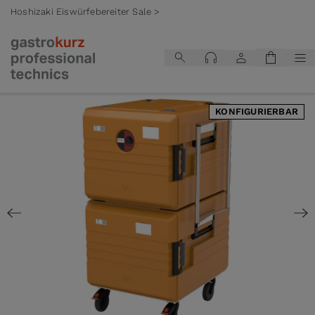
Hoshizaki Eiswürfebereiter Sale >
Zum Inhalt springen
KONFIGURIERBAR