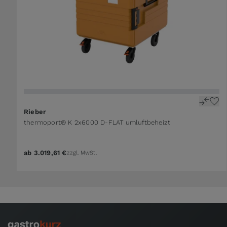
The price depends on the options chosen on the 
Rieber
thermoport® K 2x6000 D-FLAT umluftbeheizt
ab
3.019,61 €
zzgl. MwSt.