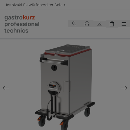
Hoshizaki Eiswürfebereiter Sale >
Zum Inhalt springen