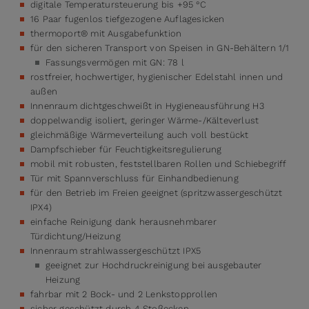
digitale Temperatursteuerung bis +95 °C
16 Paar fugenlos tiefgezogene Auflagesicken
thermoport® mit Ausgabefunktion
für den sicheren Transport von Speisen in GN-Behältern 1/1
Fassungsvermögen mit GN: 78 l
rostfreier, hochwertiger, hygienischer Edelstahl innen und
außen
Innenraum dichtgeschweißt in Hygieneausführung H3
doppelwandig isoliert, geringer Wärme-/Kälteverlust
gleichmäßige Wärmeverteilung auch voll bestückt
Dampfschieber für Feuchtigkeitsregulierung
mobil mit robusten, feststellbaren Rollen und Schiebegriff
Tür mit Spannverschluss für Einhandbedienung
für den Betrieb im Freien geeignet (spritzwassergeschützt
IPX4)
einfache Reinigung dank herausnehmbarer
Türdichtung/Heizung
Innenraum strahlwassergeschützt IPX5
geeignet zur Hochdruckreinigung bei ausgebauter
Heizung
fahrbar mit 2 Bock- und 2 Lenkstopprollen
sicher geschützt durch 4 Stoßecken