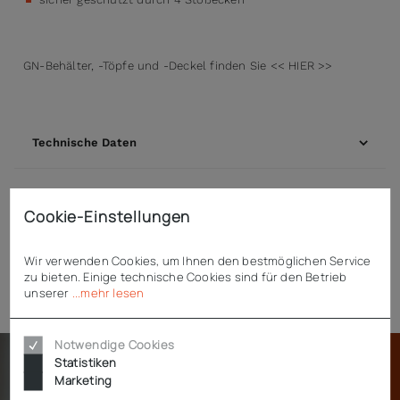
GN-Behälter, -Töpfe und -Deckel finden Sie << HIER >>
Technische Daten
Downloads
Cookie-Einstellungen
Wir verwenden Cookies, um Ihnen den bestmöglichen Service
zu bieten. Einige technische Cookies sind für den Betrieb
Zubehör
unserer
...mehr lesen
Notwendige Cookies
Statistiken
Marketing