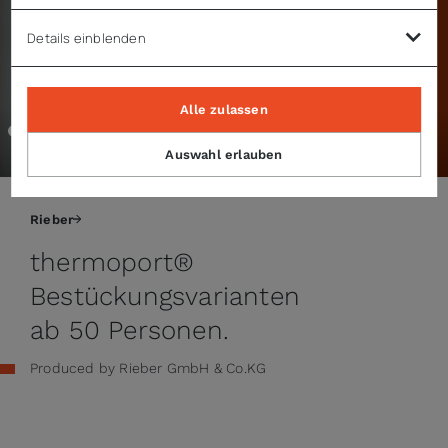
Details einblenden
Alle zulassen
Auswahl erlauben
00:00 / 03:33
Rieber
thermoport®
Bestückungsvarianten
ab 50 Personen.
Produced by Rieber GmbH & Co.KG