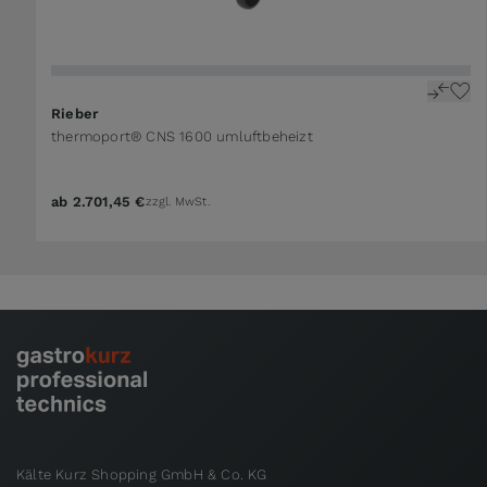
Rieber
thermoport® CNS 1600 umluftbeheizt
ab
2.701,45 €
zzgl. MwSt.
Kälte Kurz Shopping GmbH & Co. KG