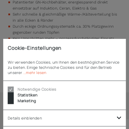
Patentierter GN-Kochbehälter, energiesparend direkt
einsetzbar auf Induktion, Ceran, Elektro & Gas
Sehr schnelle & gleichmäßige Wärme-/Kälteverteilung bis
in alle Ecken & Ränder
Durch eckige Ordnungssystematik ca. 30% Platzgewinn
gegenüber runden Töpfen
Kein Umschütten mehr – prozessdurchgängiger Einsatz
Nano-Oberfläche ist leicht zu reinigen, zudem
Cookie-Einstellungen
spülmaschinentauglich
Wir verwenden Cookies, um Ihnen den bestmöglichen Service
zu bieten. Einige technische Cookies sind für den Betrieb
unserer
...mehr lesen
Technische Daten
Notwendige Cookies
Statistiken
Marketing
Ähnliche Artikel
Details einblenden