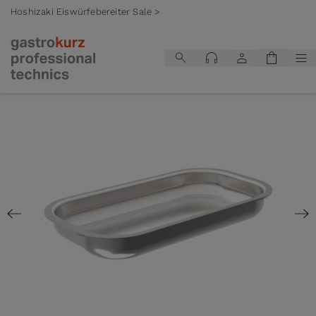
Hoshizaki Eiswürfebereiter Sale >
Zum Inhalt springen