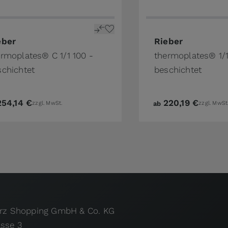
the product page
price depends on the options chosen on the product pa
The price depends o
eber
Rieber
rmoplates® C 1/1 100 -
thermoplates® 1/1
schichtet
beschichtet
254,14 €
220,19 €
zzgl. MwSt.
ab
zzgl. MwSt
urz Shopping GmbH & Co. KG
asse 3