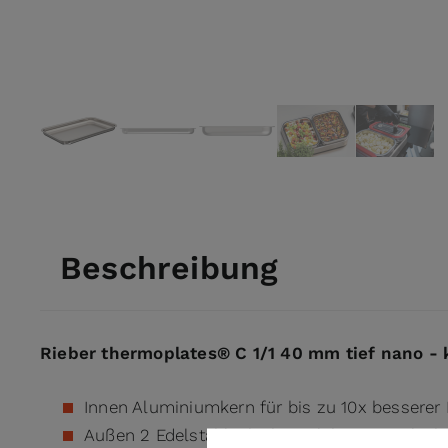
View larger image
View larger image
View larger image
View larger ima
View l
Beschreibung
Rieber thermoplates® C 1/1 40 mm tief nano - 
Innen Aluminiumkern für bis zu 10x besserer L
Außen 2 Edelstahlschichten, lebensmittelech