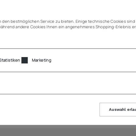
tihaftwirkung
direkt einsetzbar auf Induktion, Ceran, Elektro & Gas
 den bestmöglichen Service zu bieten. Einige technische Cookies sind 
teilung bis in alle Ecken & Ränder
ährend andere Cookies Ihnen ein angenehmeres Shopping-Erlebnis er
latzgewinn gegenüber runden Töpfen
er Einsatz
em spülmaschinentauglich
Statistiken
Marketing
Auswahl erla