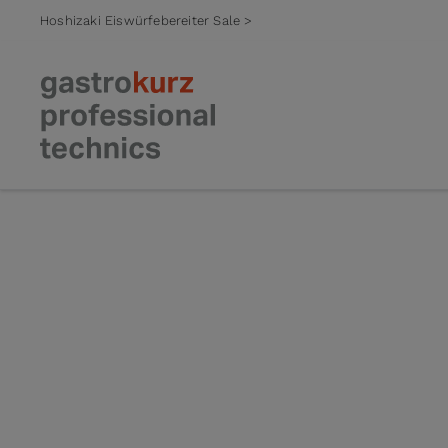
Hoshizaki Eiswürfebereiter Sale >
Zum Inhalt springen