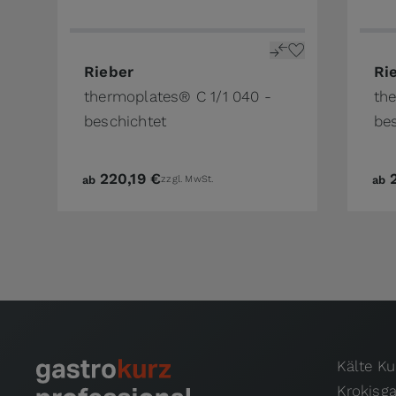
The price depends on the options chosen on 
The 
Rieber
Ri
thermoplates® C 1/1 040 -
the
beschichtet
be
220,19 €
ab
zzgl. MwSt.
ab
Kälte K
Krokisg