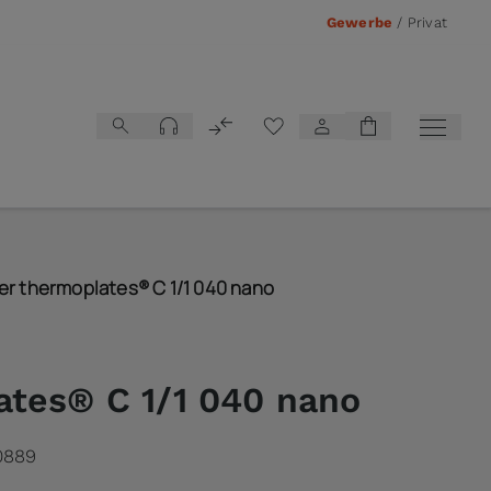
Gewerbe
/
Privat
Vergleichsliste
er thermoplates® C 1/1 040 nano
ates® C 1/1 040 nano
0889