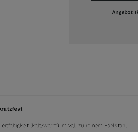
Angebot (
ge
arger image
kratzfest
eitfähigkeit (kalt/warm) im Vgl. zu reinem Edelstahl
t und hygienisch