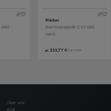
ge
n the options chosen on the product page
The price depends on the options 
Rieber
 040 -
thermoplates® C 1/1 065
nano
233,77 €
.
ab
zzgl. MwSt.
Über uns
AGB