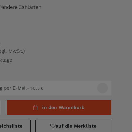
andere Zahlarten
.
zgl. MwSt.)
rktage
g per E-Mail
+
14,55 €
in den Warenkorb
eichsliste
auf die Merkliste