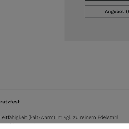
Angebot (
ge
arger image
ratzfest
eitfähigkeit (kalt/warm) im Vgl. zu reinem Edelstahl
t und hygienisch