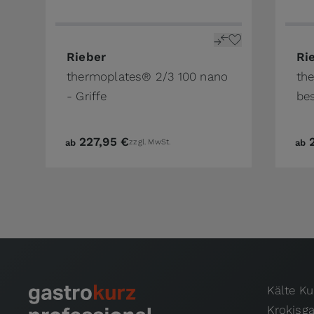
The price depends on the options chosen on 
The 
Rieber
Ri
thermoplates® 2/3 100 nano
th
- Griffe
bes
227,95 €
ab
zzgl. MwSt.
ab
Kälte K
Krokisg