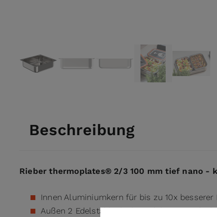
View larger image
View larger image
View larger image
View larger ima
View l
Beschreibung
Rieber thermoplates® 2/3 100 mm tief nano - k
Innen Aluminiumkern für bis zu 10x besserer L
Außen 2 Edelstahlschichten, lebensmittelech