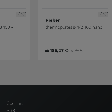
ge
n the options chosen on the product page
The price depends on the options 
Rieber
3 100 -
thermoplates® 1/2 100 nano
185,27 €
ab
zzgl. MwSt.
Über uns
AGB