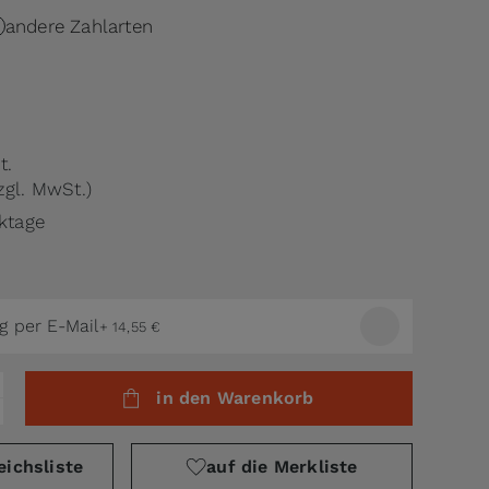
andere Zahlarten
t.
zgl. MwSt.)
rktage
g per E-Mail
+
14,55 €
in den Warenkorb
eichsliste
auf die Merkliste