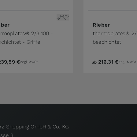
the product page
price depends on the options chosen on the product pa
The price depends o
eber
Rieber
ermoplates® 2/3 100 -
thermoplates® 2/
chichtet - Griffe
beschichtet
239,59 €
216,31 €
zzgl. MwSt.
ab
zzgl. MwSt.
urz Shopping GmbH & Co. KG
asse 3