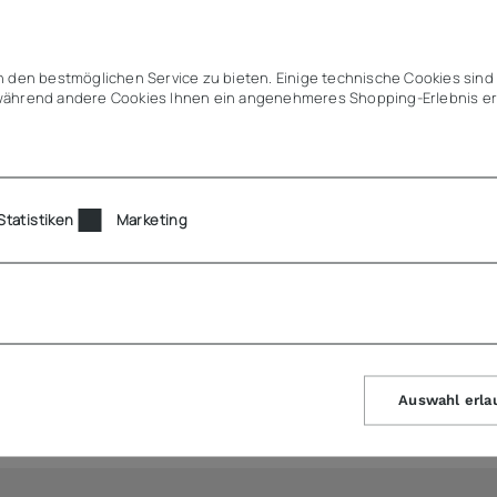
tihaftwirkung
direkt einsetzbar auf Induktion, Ceran, Elektro & Gas
 den bestmöglichen Service zu bieten. Einige technische Cookies sind 
teilung bis in alle Ecken & Ränder
ährend andere Cookies Ihnen ein angenehmeres Shopping-Erlebnis er
latzgewinn gegenüber runden Töpfen
er Einsatz
em spülmaschinentauglich
Statistiken
Marketing
Auswahl erla