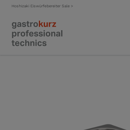
Hoshizaki Eiswürfebereiter Sale >
Zum Inhalt springen