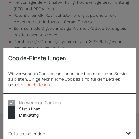
Hervorragende Antihaftwirkung, hochwertige Beschichtung
(PFO und PFOA-frei)
Patentierter GN-Kochbehälter, energiesparend direkt
einsetzbar auf Induktion, Ceran, Elektro
Sehr schnelle & gleichmäßige Wärme-/Kälteverteilung bis
in alle Ecken & Ränder
Durch eckige Ordnungssystematik ca. 30% Platzgewinn
gegenüber runden Töpfen
Kein Umschütten mehr – prozessdurchgängiger Einsatz
Cookie-Einstellungen
Beschichtung ist leicht zu reinigen und
spülmaschinentauglich
Wir verwenden Cookies, um Ihnen den bestmöglichen Service
zu bieten. Einige technische Cookies sind für den Betrieb
unserer
...mehr lesen
Technische Daten
Notwendige Cookies
Statistiken
Marketing
Ähnliche Artikel
Details einblenden