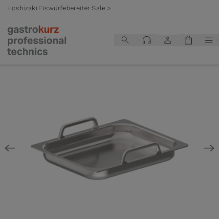
Hoshizaki Eiswürfebereiter Sale >
Zum Inhalt springen