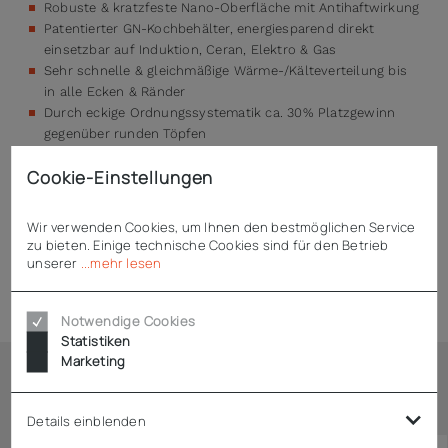
Robuste & kratzfeste Nano-Oberfläche mit Antihaftwirkung
Patentierter GN-Kochbehälter, energiesparend direkt
einsetzbar auf Induktion, Ceran, Elektro & Gas
Sehr schnelle & gleichmäßige Wärme-/Kälteverteilung bis
in alle Ecken & Ränder
Durch eckige Ordnungssystematik ca. 30% Platzgewinn
gegenüber runden Töpfen
Kein Umschütten mehr – prozessdurchgängiger Einsatz
Cookie-Einstellungen
Nano-Oberfläche ist leicht zu reinigen, zudem
spülmaschinentauglich
Wir verwenden Cookies, um Ihnen den bestmöglichen Service
zu bieten. Einige technische Cookies sind für den Betrieb
unserer
...mehr lesen
Technische Daten
Notwendige Cookies
Statistiken
Marketing
Ähnliche Artikel
Details einblenden