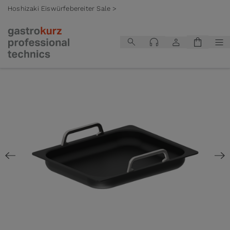
Hoshizaki Eiswürfebereiter Sale >
Zum Inhalt springen