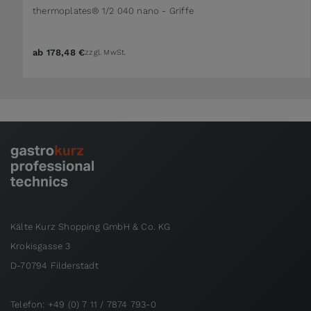
thermoplates® 1/2 040 nano - Griffe
ab
178,48 €
zzgl. MwSt.
Kälte Kurz Shopping GmbH & Co. KG
Krokisgasse 3
D-70794 Filderstadt
Telefon: +49 (0) 7 11 / 7874 793-0