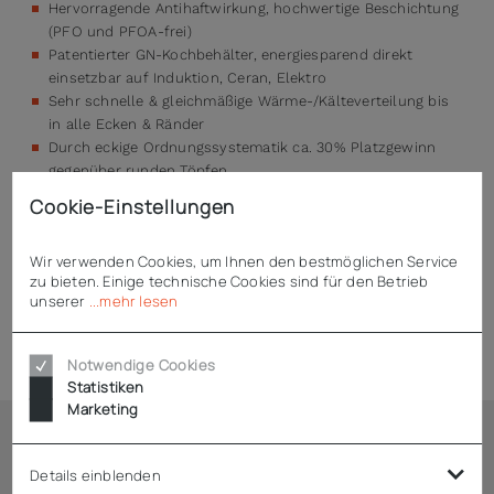
Hervorragende Antihaftwirkung, hochwertige Beschichtung
(PFO und PFOA-frei)
Patentierter GN-Kochbehälter, energiesparend direkt
einsetzbar auf Induktion, Ceran, Elektro
Sehr schnelle & gleichmäßige Wärme-/Kälteverteilung bis
in alle Ecken & Ränder
Durch eckige Ordnungssystematik ca. 30% Platzgewinn
gegenüber runden Töpfen
Kein Umschütten mehr – prozessdurchgängiger Einsatz
Cookie-Einstellungen
Beschichtung ist leicht zu reinigen und
spülmaschinentauglich
Wir verwenden Cookies, um Ihnen den bestmöglichen Service
zu bieten. Einige technische Cookies sind für den Betrieb
unserer
...mehr lesen
Technische Daten
Notwendige Cookies
Statistiken
Marketing
Ähnliche Artikel
Details einblenden