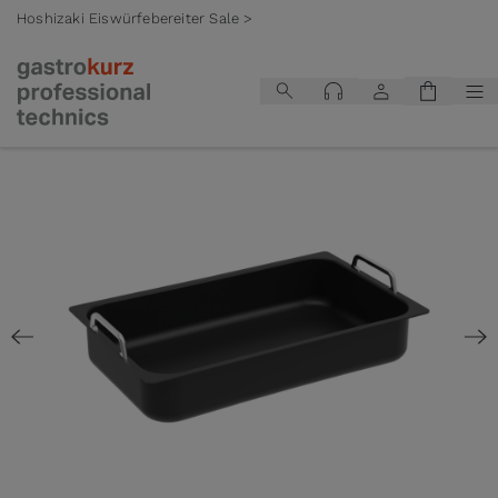
Hoshizaki Eiswürfebereiter Sale >
Zum Inhalt springen