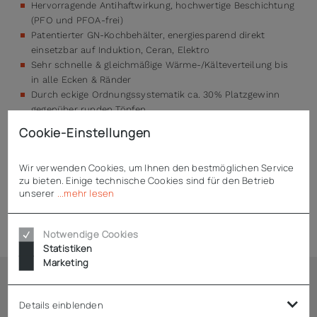
Hervorragende Antihaftwirkung, hochwertige Beschichtung
(PFO und PFOA-frei)
Patentierter GN-Kochbehälter, energiesparend direkt
einsetzbar auf Induktion, Ceran, Elektro
Sehr schnelle & gleichmäßige Wärme-/Kälteverteilung bis
in alle Ecken & Ränder
Durch eckige Ordnungssystematik ca. 30% Platzgewinn
gegenüber runden Töpfen
Kein Umschütten mehr – prozessdurchgängiger Einsatz
Cookie-Einstellungen
Beschichtung ist leicht zu reinigen und
spülmaschinentauglich
Wir verwenden Cookies, um Ihnen den bestmöglichen Service
zu bieten. Einige technische Cookies sind für den Betrieb
unserer
...mehr lesen
Technische Daten
Notwendige Cookies
Statistiken
Marketing
Ähnliche Artikel
Details einblenden