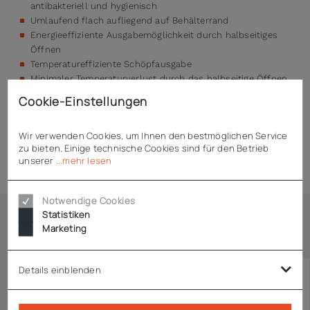
antibakteriell und hygienisch
Umlaufend flach aufliegend auf Behälterrand
Energieeffiziente Ausgabemöglichkeit durch halbseitiges
Öffnen
Temperatureffiziente Schöpfausgabe
Minimaler Temperaturverlust durch das halbseitige Öffnen
Stabil, robust und spülmaschinentauglich
Cookie-Einstellungen
Wir verwenden Cookies, um Ihnen den bestmöglichen Service
zu bieten. Einige technische Cookies sind für den Betrieb
Technische Daten
unserer
...mehr lesen
Notwendige Cookies
Statistiken
Marketing
Ähnliche Artikel
Details einblenden