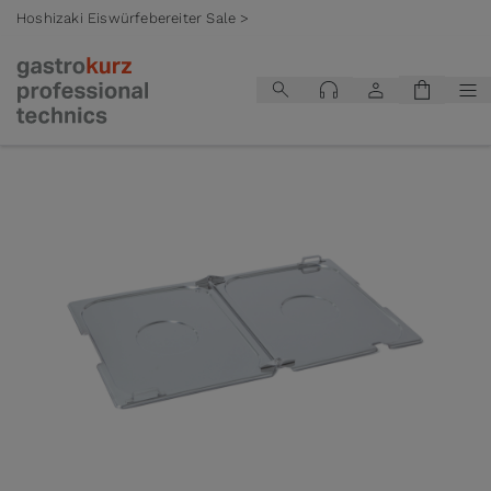
Hoshizaki Eiswürfebereiter Sale >
Zum Inhalt springen