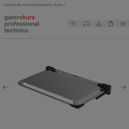
Hoshizaki Eiswürfebereiter Sale >
Zum Inhalt springen