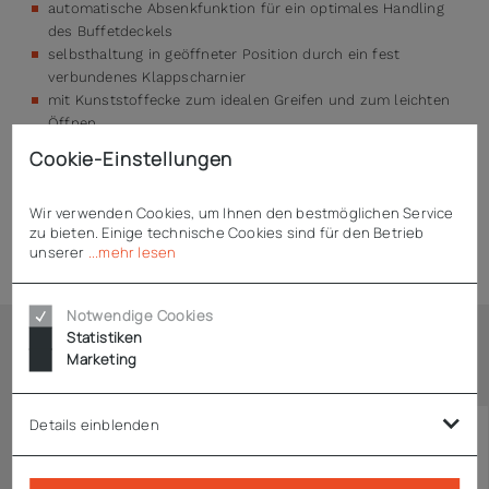
automatische Absenkfunktion für ein optimales Handling
des Buffetdeckels
selbsthaltung in geöffneter Position durch ein fest
verbundenes Klappscharnier
mit Kunststoffecke zum idealen Greifen und zum leichten
Öffnen
spülmaschinentauglich
Cookie-Einstellungen
Wir verwenden Cookies, um Ihnen den bestmöglichen Service
zu bieten. Einige technische Cookies sind für den Betrieb
Technische Daten
unserer
...mehr lesen
Notwendige Cookies
Statistiken
Marketing
Ähnliche Artikel
Details einblenden