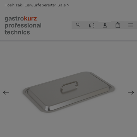
Hoshizaki Eiswürfebereiter Sale >
Zum Inhalt springen