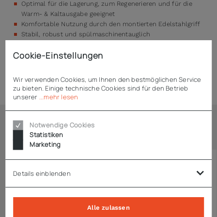
Optimal für die Lagerung, zum Regenerieren und für die
Warm- & Kaltausgabe geeignet
Komfortable Nutzung durch den montierten Edelstahlgriff
Stabil, robust und spülmaschinentauglich
Cookie-Einstellungen
Technische Daten
Wir verwenden Cookies, um Ihnen den bestmöglichen Service
zu bieten. Einige technische Cookies sind für den Betrieb
unserer
...mehr lesen
Notwendige Cookies
Ähnliche Artikel
Statistiken
Marketing
Details einblenden
Alle zulassen