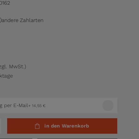
0162
andere Zahlarten
zgl. MwSt.)
rktage
g per E-Mail
+
14,55 €
in den Warenkorb