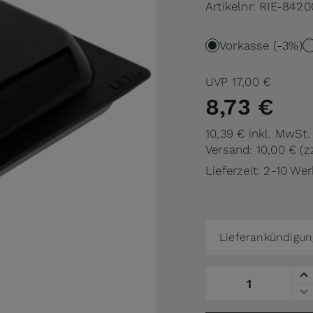
Artikelnr:
RIE-8420
Vorkasse (-3%)
UVP
17,00 €
8,73 €
10,39 €
inkl. MwSt.
Versand: 10,00 €
(z
Lieferzeit: 2-10 We
Lieferankündigun
Menge