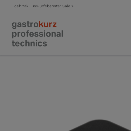
Hoshizaki Eiswürfebereiter Sale >
Zum Inhalt springen