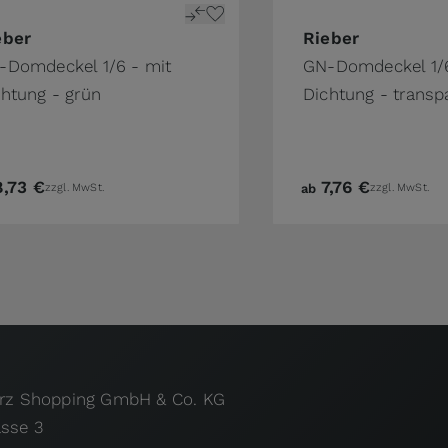
the product page
price depends on the options chosen on the product pa
The price depends o
eber
Rieber
-Domdeckel 1/6 - mit
GN-Domdeckel 1/6
chtung - grün
Dichtung - transp
8,73 €
7,76 €
zzgl. MwSt.
ab
zzgl. MwSt.
urz Shopping GmbH & Co. KG
asse 3