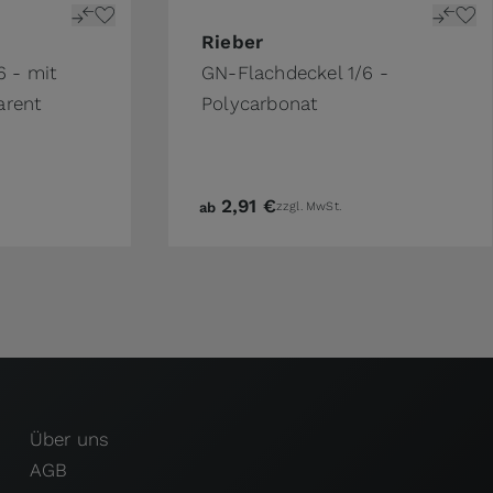
ge
n the options chosen on the product page
The price depends on the options 
Rieber
 - mit
GN-Flachdeckel 1/6 -
arent
Polycarbonat
2,91 €
ab
zzgl. MwSt.
Über uns
AGB