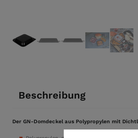
View larger image
View larger image
View larger image
View larger ima
View l
Beschreibung
Der GN-Domdeckel aus Polypropylen mit Dichtli