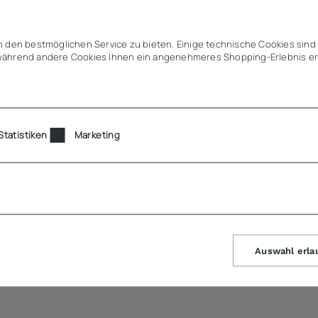
ch, geruchs- und geschmacksneutral
gs- und Spülmittel
 den bestmöglichen Service zu bieten. Einige technische Cookies sind 
ährend andere Cookies Ihnen ein angenehmeres Shopping-Erlebnis er
le Präsentation von Kaltspeisen
Statistiken
Marketing
Auswahl erla