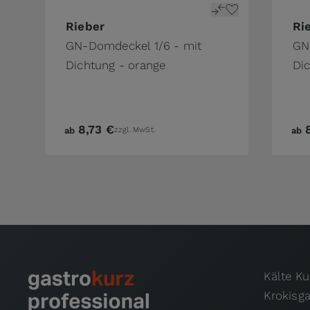
The price depends on the options chosen on 
The 
Rieber
Ri
GN-Domdeckel 1/6 - mit
GN
Dichtung - orange
Di
8,73 €
ab
zzgl. MwSt.
ab
Kälte K
Krokisg