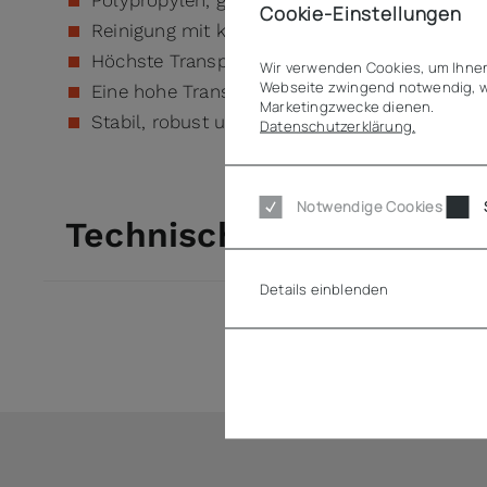
Polypropylen, glasklar, schlagfest, hygienis
Cookie-Einstellungen
Reinigung mit kunststoffgeeignetem Reinigun
Höchste Transparenz
Wir verwenden Cookies, um Ihnen
Webseite zwingend notwendig, w
Eine hohe Transparenz ermöglicht die optima
Marketingzwecke dienen.
Stabil, robust und transparent
Datenschutzerklärung.
Notwendige Cookies
Technische Daten
Details einblenden