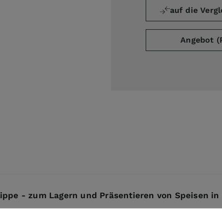
auf die Vergl
Angebot (
ge
arger image
ppe - zum Lagern und Präsentieren von Speisen in 