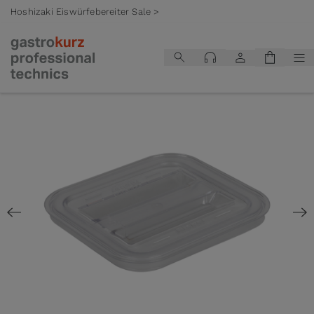
Hoshizaki Eiswürfebereiter Sale >
Zum Inhalt springen