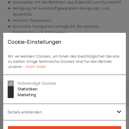
Kompatibel mit GN-Behältern aus Edelstahl und Kunststoff
Reinigung mit kunststoffgeeignetem Reinigungs- und
Spülmittel
Höchste Transparenz
Eine hohe Transparenz ermöglicht die optimale
Präsentation von Kaltspeisen
Stabil, robust und transparent
Cookie-Einstellungen
Wir verwenden Cookies, um Ihnen den bestmöglichen Service
zu bieten. Einige technische Cookies sind für den Betrieb
Technische Daten
unserer
...mehr lesen
Notwendige Cookies
Statistiken
Marketing
Ähnliche Artikel
Details einblenden