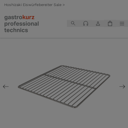
Hoshizaki Eiswürfebereiter Sale >
Zum Inhalt springen