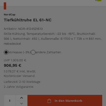
NordCap
Tiefkühltruhe EL 61-NC
Artikelnr:
NOR-4124521613
Stille Kühlung, Temperaturbereich: -23 bis -16°C, Bruttoinhalt:
566 l, Nettoinhalt: 492 l, Außenmaße: B 1700 x T 729 x H 861 mm,
Hebedeckel
Vorkasse (-3%)
andere Zahlarten
UVP
1.309,00 €
906,95 €
1.079,27 €
inkl. MwSt.
Kostenloser Versand
Lieferzeit: 2-10 Werktage
2 Jahre Vollgarantie
Menge
in den Warenkorb