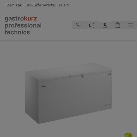
Hoshizaki Eiswürfebereiter Sale >
Zum Inhalt springen