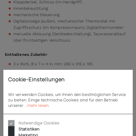
Klappdeckel, Schloss (im Handgriff)
Innenbeleuchtung
mechanische Steuerung
Digitalanzeige (außen), mechanischer Thermostat mit
Zugriffsschutz (im Kompressorraum), Digitalthermometer
manuelle Abtauung (Geräteabschaltung), Tauwasserablauf
über frontseitigen Verschluss
Enthaltenes Zubehör
3 x Korb, B x T x H in mm: 280 x 515 x 195
Cookie-Einstellungen
Technische Daten
Wir verwenden Cookies, um Ihnen den bestmöglichen Service
zu bieten. Einige technische Cookies sind für den Betrieb
unserer
...mehr lesen
Downloads
Notwendige Cookies
Statistiken
Marketing