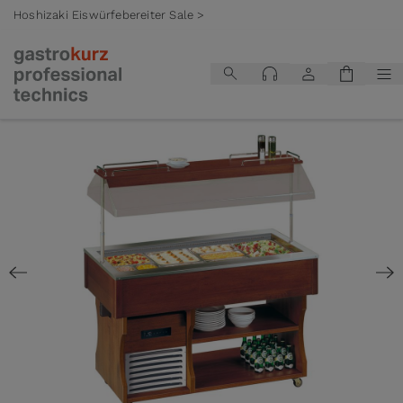
Hoshizaki Eiswürfebereiter Sale >
Zum Inhalt springen