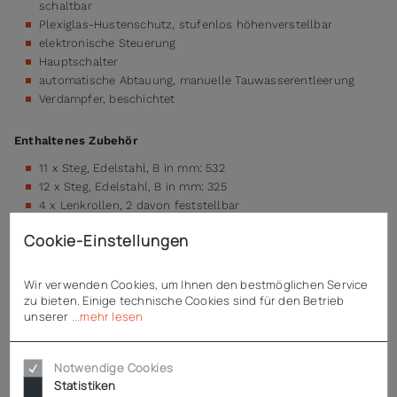
schaltbar
Plexiglas-Hustenschutz, stufenlos höhenverstellbar
elektronische Steuerung
Hauptschalter
automatische Abtauung, manuelle Tauwasserentleerung
Verdampfer, beschichtet
Enthaltenes Zubehör
11 x Steg, Edelstahl, B in mm: 532
12 x Steg, Edelstahl, B in mm: 325
4 x Lenkrollen, 2 davon feststellbar
Cookie-Einstellungen
Technische Daten
Wir verwenden Cookies, um Ihnen den bestmöglichen Service
zu bieten. Einige technische Cookies sind für den Betrieb
unserer
...mehr lesen
Downloads
Notwendige Cookies
Statistiken