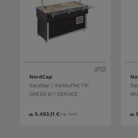
NordCap
No
Salatbar / Kaltbuffet TR-
Sal
GREEN 6/1 SERVICE
MU
5.493,11 €
ab
zzgl. MwSt.
ab