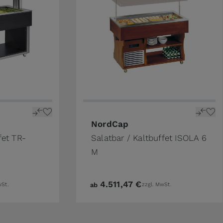
NordCap
fet TR-
Salatbar / Kaltbuffet ISOLA 6
M
4.511,47 €
wSt.
ab
zzgl. MwSt.