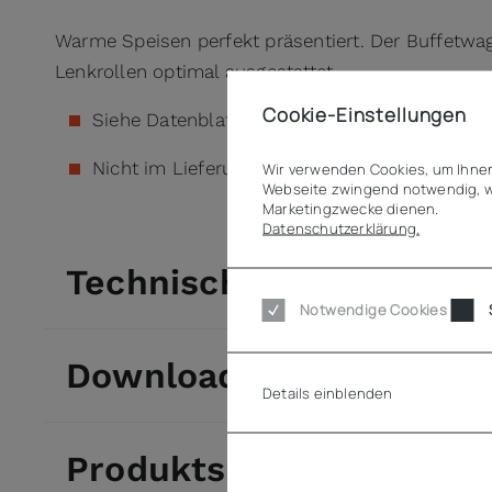
Warme Speisen perfekt präsentiert. Der Buffetwag
Lenkrollen optimal ausgestattet.
Cookie-Einstellungen
Siehe Datenblatt (Downloads)
Nicht im Lieferumfang enthalten: GN-Behälter
Wir verwenden Cookies, um Ihnen
Webseite zwingend notwendig, w
Marketingzwecke dienen.
Datenschutzerklärung.
Technische Daten
Notwendige Cookies
Downloads
Details einblenden
Produktsicherheit (GPS