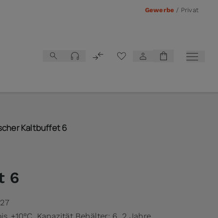
Gewerbe
/
Privat
Vergleichsliste
scher Kaltbuffet 6
t 6
527
bis +10°C, Kapazität Behälter: 6, 2 Jahre