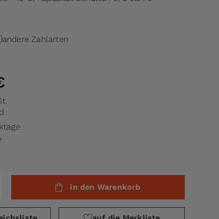
andere Zahlarten
€
t.
d
rktage
e
in den Warenkorb
eichsliste
auf die Merkliste