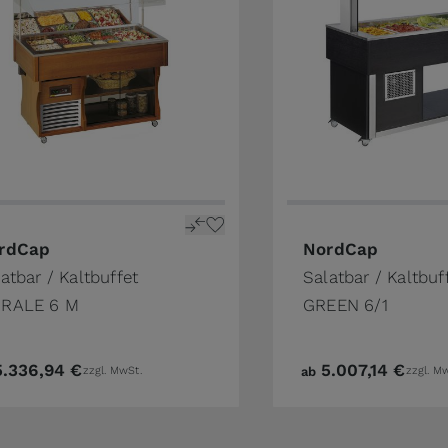
rdCap
NordCap
atbar / Kaltbuffet
Salatbar / Kaltbuf
RALE 6 M
GREEN 6/1
5.336,94 €
5.007,14 €
zzgl. MwSt.
ab
zzgl. M