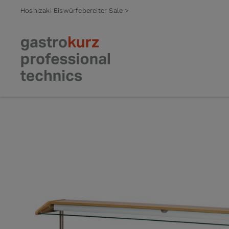
Hoshizaki Eiswürfebereiter Sale >
Zum Inhalt springen