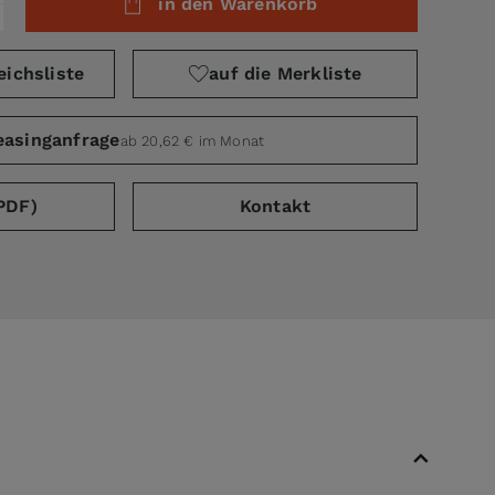
in den Warenkorb
eichsliste
auf die Merkliste
easinganfrage
ab 20,62 € im Monat
PDF)
Kontakt