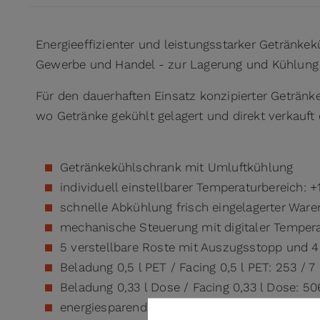
Energieeffizienter und leistungsstarker Getränke
Gewerbe und Handel - zur Lagerung und Kühlung 
Für den dauerhaften Einsatz konzipierter Getränke
wo Getränke gekühlt gelagert und direkt verkauf
Getränkekühlschrank mit Umluftkühlung
individuell einstellbarer Temperaturbereich: +
schnelle Abkühlung frisch eingelagerter Ware
mechanische Steuerung mit digitaler Temper
5 verstellbare Roste mit Auszugsstopp und 4
Beladung 0,5 l PET / Facing 0,5 l PET: 253 / 7
Beladung 0,33 l Dose / Facing 0,33 l Dose: 50
energiesparende, separat schaltbare LED-De