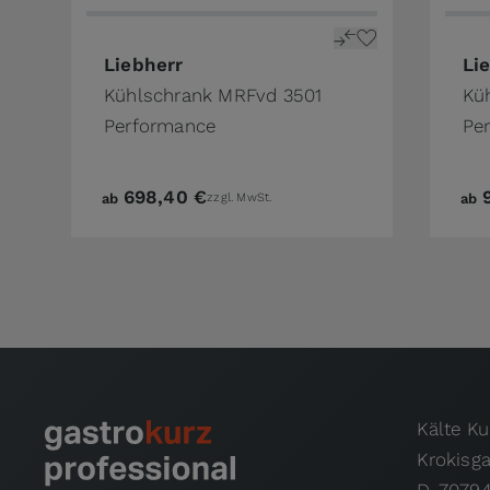
Liebherr
Li
Kühlschrank MRFvd 3501
Kü
Performance
Pe
698,40 €
ab
zzgl. MwSt.
ab
Kälte K
Krokisg