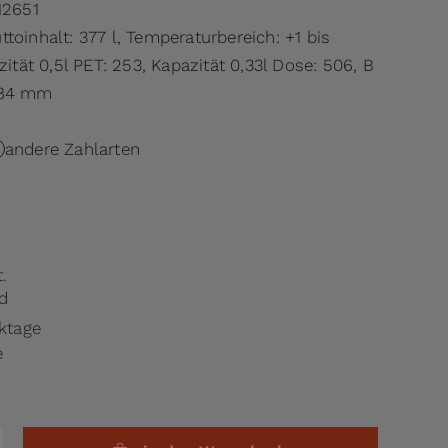
12651
toinhalt: 377 l, Temperaturbereich: +1 bis
zität 0,5l PET: 253, Kapazität 0,33l Dose: 506, B
884 mm
andere Zahlarten
.
d
rktage
e