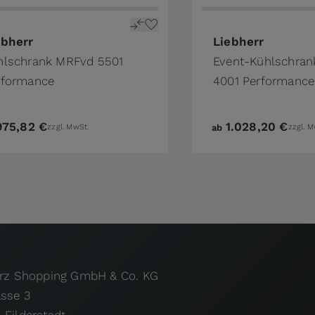
ebherr
Liebherr
hlschrank MRFvd 5501
Event-Kühlschra
rformance
4001 Performance 
975,82 €
1.028,20 €
zzgl. MwSt.
ab
zzgl. M
urz Shopping GmbH & Co. KG
asse 3