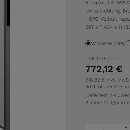
Artikelnr:
LIE-9984
Umluftkühlung, Brut
+15°C, Volltür, Kapa
597 x T 654 x H 1
Vorkasse (-3%)
UVP
1.149,00 €
772,12 €
918,82 €
inkl. MwSt
Kostenloser Versan
Lieferzeit: 2-10 We
2 Jahre Vollgaranti
Menge