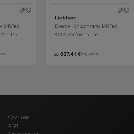
Liebherr
nk MRFec
Event-Kühlschrank MRFec
Var. I47
4001 Performance
827,41 €
wSt.
ab
zzgl. MwSt.
Über uns
AGB