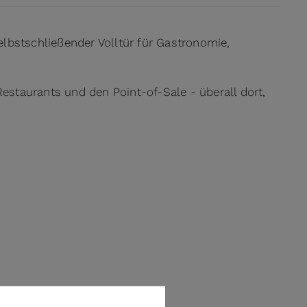
lbstschließender Volltür für Gastronomie,
Restaurants und den Point-of-Sale - überall dort,