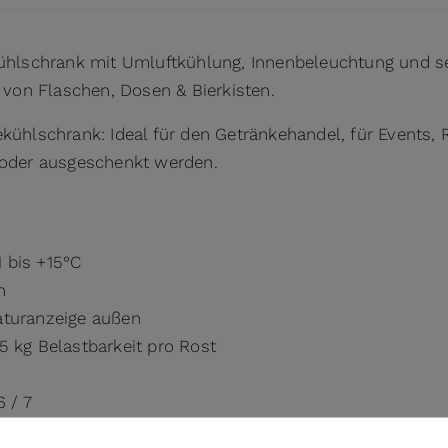
kühlschrank mit Umluftkühlung, Innenbeleuchtung und se
von Flaschen, Dosen & Bierkisten.
kühlschrank: Ideal für den Getränkehandel, für Events, 
t oder ausgeschenkt werden.
1 bis +15°C
n
aturanzeige außen
5 kg Belastbarkeit pro Rost
6 / 7
ckenbeleuchtung