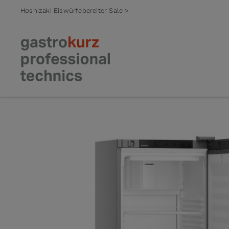
Hoshizaki Eiswürfebereiter Sale >
Zum Inhalt springen