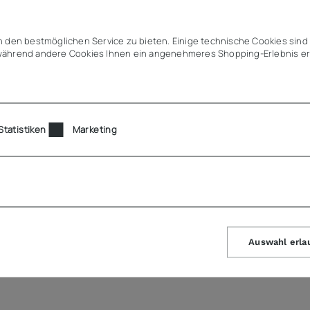
el kleiner 90°)
ersehentliches Hängenbleiben
 den bestmöglichen Service zu bieten. Einige technische Cookies sind 
 leicht zugänglich aufstellbar
ährend andere Cookies Ihnen ein angenehmeres Shopping-Erlebnis er
en kalter Luft bei Türöffnungen
und optimale Hygiene
es Gehäuse
auung
Statistiken
Marketing
Auswahl erla