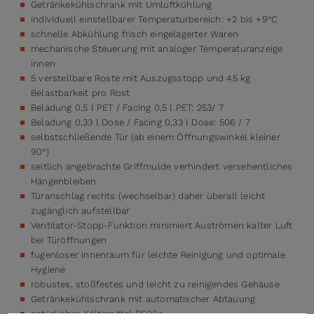
Getränkekühlschrank mit Umluftkühlung
individuell einstellbarer Temperaturbereich: +2 bis +9°C
schnelle Abkühlung frisch eingelagerter Waren
mechanische Steuerung mit analoger Temperaturanzeige
innen
5 verstellbare Roste mit Auszugsstopp und 45 kg
Belastbarkeit pro Rost
Beladung 0,5 l PET / Facing 0,5 l PET: 253/ 7
Beladung 0,33 l Dose / Facing 0,33 l Dose: 506 / 7
selbstschließende Tür (ab einem Öffnungswinkel kleiner
90°)
seitlich angebrachte Griffmulde verhindert versehentliches
Hängenbleiben
Türanschlag rechts (wechselbar) daher überall leicht
zugänglich aufstellbar
Ventilator-Stopp-Funktion minimiert Auströmen kalter Luft
bei Türöffnungen
fugenloser Innenraum für leichte Reinigung und optimale
Hygiene
robustes, stoßfestes und leicht zu reinigendes Gehäuse
Getränkekühlschrank mit automatischer Abtauung
natürliches Kältemittel R600a