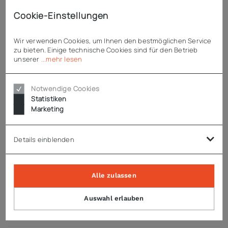
abschließbar mit Schloss
Cookie-Einstellungen
Enthaltenes Zubehör
Wir verwenden Cookies, um Ihnen den bestmöglichen Service
zu bieten. Einige technische Cookies sind für den Betrieb
5 weiße, kunststoffbeschichtete Roste
unserer
...mehr lesen
Notwendige Cookies
Technische Daten
Statistiken
Marketing
Downloads
Details einblenden
Zubehör
Alle zulassen
Auswahl erlauben
Produktsicherheit (GPSR)