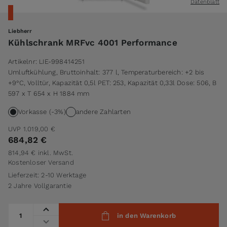
Datenblatt
Liebherr
Kühlschrank MRFvc 4001 Performance
Artikelnr:
LIE-998414251
Umluftkühlung, Bruttoinhalt: 377 l, Temperaturbereich: +2 bis
+9°C, Volltür, Kapazität 0,5l PET: 253, Kapazität 0,33l Dose: 506, B
597 x T 654 x H 1884 mm
Vorkasse (-3%)
andere Zahlarten
UVP
1.019,00 €
684,82 €
814,94 €
inkl. MwSt.
Kostenloser Versand
Lieferzeit: 2-10 Werktage
2 Jahre Vollgarantie
Menge
in den Warenkorb