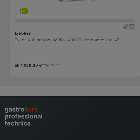
Liebherr
Event-Kühlschrank MRFec 4001 Performance Var. I47
ab
1.028,20 €
zzgl. MwSt.