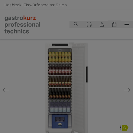
Hoshizaki Eiswürfebereiter Sale >
Zum Inhalt springen