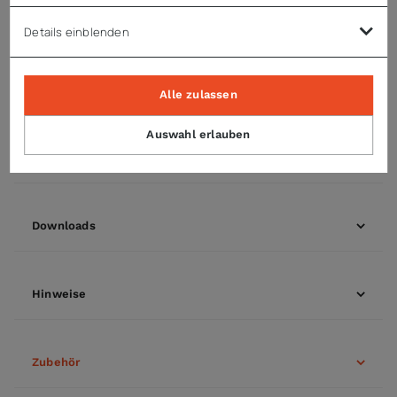
natürliches Kältemittel R600a
Details einblenden
Enthaltenes Zubehör
6 graue, kunststoffbeschichtete Roste
Alle zulassen
Auswahl erlauben
Technische Daten
Downloads
Hinweise
Zubehör