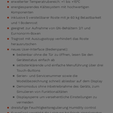
erweiterter Temperatrubereich: +1 bis +15°C
energiesparendes Kältesystem mit hochwertigen
Komponenten
inklusive 5 verstellbarer Roste mit je 60 kg Belastbarkeit
und 1 Bodenrost
geeignet zur Aufnahme von GN-Behältern 2/1 und
Eurnonorm-Boxen
Tragrost mit Auszugsstopp verhindert das Roste
herausrutschen
neues User-Interface (Bedienpanel):
bedienbar ohne die Tür zu öffnen, lesen Sie den
Gerätestatus einfach ab
selbsterklärende und einfache Menuführung über drei
Touch-Buttons
Serien- und Servicenummer sowie die
Modellbezeichnung schnell ablesbar auf dem Display
Demomodus ohne Inbetriebnahme des Geräts, zum
Simulieren von Funktionalitäten
Displaysperre um versehentliche Einstellungen zu
vermeiden
dreistufige Feuchtigkeitsregulierung Humidity control
SuperCool verstärkt die Leistung bei frisch eingelagerten