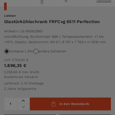
Datenblatt
Liebherr
Glastürkühlschrank FRFCvg 6511 Perfection
Artikelnr:
LIE-993625951
Umluftkühlung, Bruttoinhalt: 688 l, Temperaturbereich: +1 bis
+15°C, Glastür, Gastronorm: GN 2/1, B 747 x T 769 x H 2018 mm
Vorkasse (-3%)
andere Zahlarten
UVP
2.759,00 €
1.896,35 €
2.256,66 €
inkl. MwSt.
Kostenloser Versand
Lieferzeit: 2-10 Werktage
2 Jahre Vollgarantie
Menge
in den Warenkorb