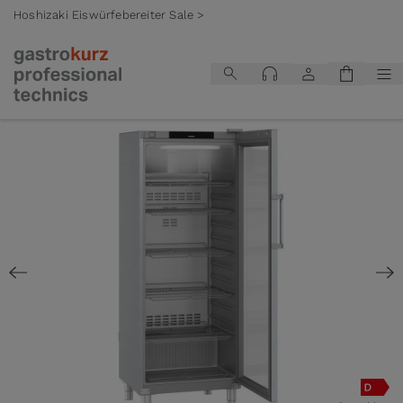
Hoshizaki Eiswürfebereiter Sale >
Zum Inhalt springen