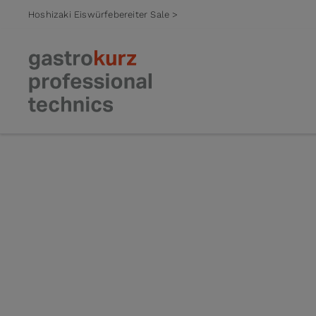
Hoshizaki Eiswürfebereiter Sale >
Zum Inhalt springen