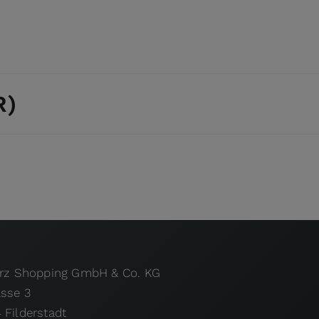
R)
urz Shopping GmbH & Co. KG
asse 3
 Filderstadt