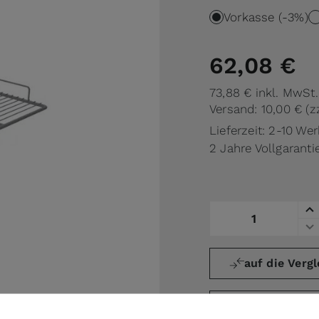
Vorkasse (-3%)
62,08 €
73,88 €
inkl. MwSt.
Versand: 10,00 €
(z
Lieferzeit: 2-10 We
2 Jahre Vollgaranti
Menge
auf die Vergl
Angebot (