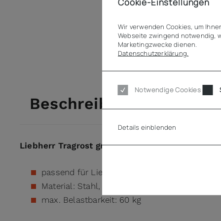
Cookie-Einstellungen
Wir verwenden Cookies, um Ihnen
Webseite zwingend notwendig, w
Marketingzwecke dienen.
Datenschutzerklärung.
Notwendige Cookies
Beschreibung
Details einblenden
Liebherr Tragrost grau 711256800
passend für Liebherr FRFCvg 55, 65, FRFvg 5
Material: Stahl, grau kunststoffbeschichtet
max. Belastbarkeit: 60 kg