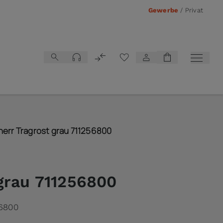
Gewerbe
/
Privat
Vergleichsliste
herr Tragrost grau 711256800
grau 711256800
56800