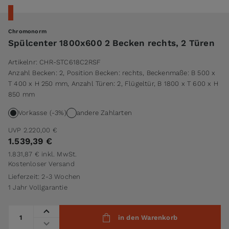
Chromonorm
Spülcenter 1800x600 2 Becken rechts, 2 Türen
Artikelnr:
CHR-STC618C2RSF
Anzahl Becken: 2, Position Becken: rechts, Beckenmaße: B 500 x
T 400 x H 250 mm, Anzahl Türen: 2, Flügeltür, B 1800 x T 600 x H
850 mm
Vorkasse (-3%)
andere Zahlarten
UVP
2.220,00 €
1.539,39 €
1.831,87 €
inkl. MwSt.
Kostenloser Versand
Lieferzeit: 2-3 Wochen
1 Jahr Vollgarantie
Menge
in den Warenkorb