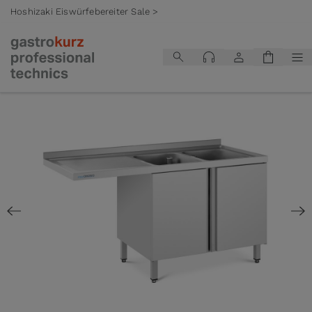
Hoshizaki Eiswürfebereiter Sale >
Zum Inhalt springen